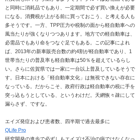
と同時に消耗品でもあり、一定期間で必ず買い換えが必要
になる。消費税が上がる前に買っておこう、と考える人も
多そうです。一方、TPP圧力や税制の面から軽自動車への
風当たりが強くなりつつあります。地方での軽自動車は、
必需品でもあり命をつなぐ足でもある。この記事によれ
ば、2013年の新車販売台数の約4割が軽自動車であり、1
世帯当たりの普及率も軽自動車は50％を超えているらし
い。さらに佐賀県では一家に一台以上普及しているそうで
す。日本における「軽自動車文化」は無視できない存在に
なっている。だからこそ、政府行政は軽自動車の税に手を
突っ込もうとしている、というわけだ。天網恢々疎にして
漏らさず、ですな。
エイズ発症および患者数、四半期で過去最多に
QLife Pro
研究開発の進歩で必ずしもエイズは不治の病ではなくなっ