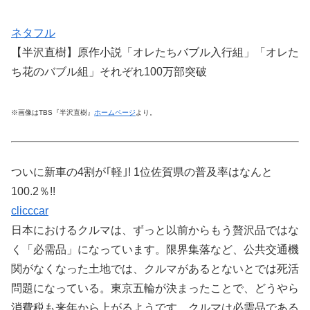
ネタフル
【半沢直樹】原作小説「オレたちバブル入行組」「オレた
ち花のバブル組」それぞれ100万部突破
※画像はTBS『半沢直樹』
ホームページ
より。
ついに新車の4割が｢軽｣! 1位佐賀県の普及率はなんと
100.2％!!
clicccar
日本におけるクルマは、ずっと以前からもう贅沢品ではな
く「必需品」になっています。限界集落など、公共交通機
関がなくなった土地では、クルマがあるとないとでは死活
問題になっている。東京五輪が決まったことで、どうやら
消費税も来年から上がるようです。クルマは必需品である