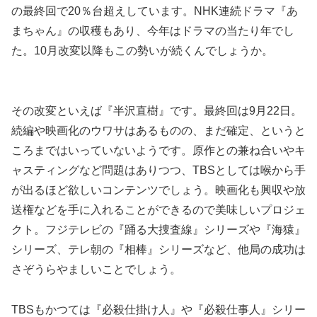
の最終回で20％台超えしています。NHK連続ドラマ『あ
まちゃん』の収穫もあり、今年はドラマの当たり年でし
た。10月改変以降もこの勢いが続くんでしょうか。
その改変といえば『半沢直樹』です。最終回は9月22日。
続編や映画化のウワサはあるものの、まだ確定、というと
ころまではいっていないようです。原作との兼ね合いやキ
ャスティングなど問題はありつつ、TBSとしては喉から手
が出るほど欲しいコンテンツでしょう。映画化も興収や放
送権などを手に入れることができるので美味しいプロジェ
クト。フジテレビの『踊る大捜査線』シリーズや『海猿』
シリーズ、テレ朝の『相棒』シリーズなど、他局の成功は
さぞうらやましいことでしょう。
TBSもかつては『必殺仕掛け人』や『必殺仕事人』シリー