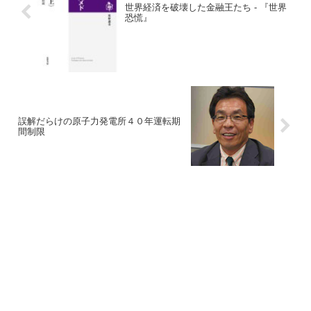
世界経済を破壊した金融王たち - 『世界
恐慌』
誤解だらけの原子力発電所４０年運転期
間制限