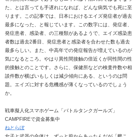
た、とは言っても手遅れになれば、どんな病気でも死に至
ります。この記事では、日本におけるエイズ発症者が過去
最多になった、と報じています。この数字には、発症者、
発症患者、感染者、の三種類があるようで、エイズ感染患
者数は過去2番目、発症患者と感染者を合わせた数も過去
最多らしい。また、中高年での発症報告が増えているのが
気になるところ。やはり異性間接触の倍近くが同性間の性
的接触とのことです。さらに、保健所などの検査件数や相
談件数が横ばいもしくは減少傾向にある、というのは問
題。エイズに対する危機感が薄くなっているのでしょう
か。
戦車擬人化スマホゲーム「バトルタンクガールズ」
CAMPFIREで資金募集中
ねとらぼ
女子と武器の合体は、ずっと前からあったんだが「艦こ