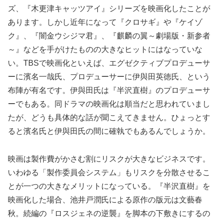
ズ、『木更津キャッツアイ』シリーズを映画化したことが
あります。しかし近年になって『クロサギ』や『ケイゾ
ク』、『闇金ウシジマ君』、『麒麟の翼～劇場版・新参者
～』などを手がけたものの大きなヒットにはなっていな
い。TBSで映画化といえば、エグゼクティブプロデューサ
ーに濱名一哉氏、プロデューサーに伊與田英徳氏、という
布陣が有名です。伊與田氏は『半沢直樹』のプロデューサ
ーでもある。同ドラマの映画化は順当だと思われていまし
たが、どうも具体的な話が聞こえてきません。ひょっとす
ると濱名氏と伊與田氏の間に確執でもあるんでしょうか。
映画は製作費がかさむ割にリスクが大きなビジネスです。
いわゆる「製作委員会システム」もリスクを分散させるこ
とが一つの大きなメリットになっている。『半沢直樹』を
映画化した場合、池井戸潤氏による原作の版元は文藝春
秋。続編の『ロスジェネの逆襲』を脚本の下敷きにするの