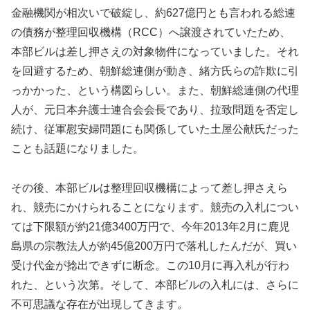
金融機関が相次いで破綻し、約627億円とも言われる総連
の債務が整理回収機構（RCC）へ譲渡されていたため、
本部ビルは差し押さえの対象物件になっていました。それ
を回避するため、朝鮮総連側が動き、緒方氏らの詐欺に引
っかかった、という構図らしい。また、朝鮮総連側の代理
人が、元日本弁護士連合会会長であり、拉致問題を否定し
続け、従軍慰安婦問題にも関係していた土屋公献氏だった
ことも話題になりました。
その後、本部ビルは整理回収機構によって差し押さえら
れ、競売にかけられることになります。競売の入札につい
ては下限額が約21億3400万円で、今年2013年2月に鹿児
島県の宗教法人が約45億200万円で落札したんだが、買い
受け代金が捻出できずに断念。この10月に再入札が行わ
れた、という次第。そして、本部ビルの入札には、さらに
不可思議な存在が出現してきます。