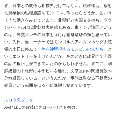
す。日本との関係も相撲界だけではない。現政権も、放射
性廃棄物の処理施設をモンゴルに作ったらどうか、という
ような動きをみせています。北朝鮮とも国交を持ち、ウラ
ンバートルには北朝鮮大使館もある。東アジア諸国という
のは、外交オンチの日本を除けば魑魅魍魎の類と思ってい
い。先日、当コーナーではモンゴルのアルタンホヤグ大統
領の来日に絡んで「
魚を神聖視するモンゴルの人たち
」と
いうエントリーを上げたんだが、あのときに政界内で今回
の話の根回しができていたのかもしれません。すでに、朝
鮮総聯の中枢部は本部ビルを離れ、文京区内の関連施設へ
分散避難している、というんだが、事態は単なる不動産の
売買という範囲をはるかに逸脱し始めています。
スロウ忍ブログ
Avar LLCの背後にグローバリスト勢力。