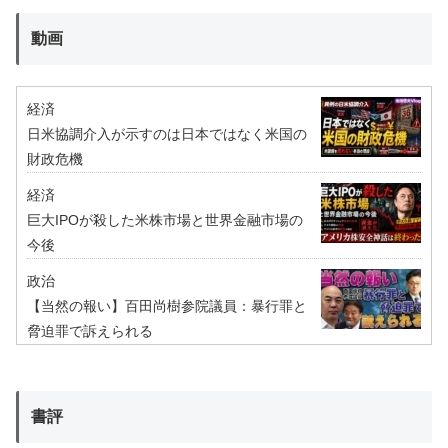
動画
経済
日米協調介入が示すのは日本ではなく米国の
財政危機
経済
巨大IPOが殺した米株市場と世界金融市場の
今後
政治
【当然の報い】百田尚樹参院議員：暴行罪と
脅迫罪で訴えられる
書評