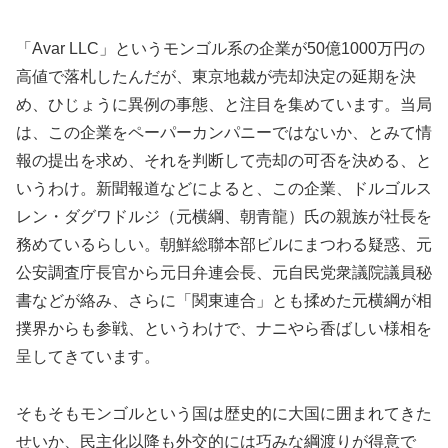
「Avar LLC」というモンゴル系の企業が50億1000万円の
高値で落札したんだが、東京地裁が売却決定の延期を決
め、ひじょうに異例の事態、と注目を集めています。当局
は、この企業をペーパーカンパニーではないか、とみて情
報の提出を求め、それを判断して売却の可否を決める、と
いうわけ。新聞報道などによると、この企業、ドルゴルス
レン・ダグワドルジ（元横綱、朝青龍）氏の親族が社長を
務めているらしい。朝鮮総聯本部ビルにまつわる疑惑、元
公安調査庁長官から元日弁連会長、元自民党衆議院議員秘
書などが絡み、さらに「関東連合」とも揉めた元横綱が相
撲界からも参戦、というわけで、ナニやら香ばしい様相を
呈してきています。
そもそもモンゴルという国は歴史的に大国に囲まれてきた
せいか、民主化以降も外交的には巧みな綱渡りが得意で