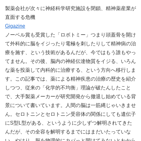
製薬会社が次々に神経科学研究施設を閉鎖、精神薬産業が
直面する危機
Gigazine
ノーベル賞も受賞した「ロボトミー」つまり頭蓋骨を開け
て外科的に脳をイジったり電極を刺したりして精神病の治
療を施す、という技術があるんだが、今ではもう誰もやっ
てません。その後、脳内の神経伝達物質をイジる、いろん
な薬を投薬して内科的に治療する、という方向へ移行しま
す。この記事では、薬による精神疾患の治療の歴史を紹介
しつつ、従来の「化学的不均衡」理論が破たんしたこと
で、大手製薬メーカーが研究開発から撤退し始めている背
景について書いています。人間の脳は一筋縄じゃいきませ
ん。セロトニンとセロトニン受容体の関係にしても遺伝子
にS型L型がある、というように少しずつ解明されてきた
んだが、その全容を解明するまでにはまだいたっていな
い。やはり、脳を物理的にカパっと開けてみないとわから