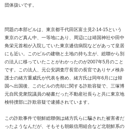
団体扱いです。
問題の本部ビルは、東京都千代田区富士見2-14-15という
東京のど真ん中、一等地にあり、周辺には靖国神社や田中
角栄元首相が入院していた東京逓信病院などがあって皇居
にも近い。このビルの建物と土地の持ち主が、総聯から別
の法人に移っていたことがわかったのが2007年5月のこと
です。この法人、元公安調査庁長官の長官でありヤメ検弁
護士の緒方重威氏が代表を務め、緒方氏は同年6月には韓
国へ出国後、このビルの売却に関する詐欺容疑で、三塚博
元自民党衆院議員の秘書だった不動産社長らと共に東京地
検特捜部に詐欺容疑で逮捕されています。
この詐欺事件で朝鮮総聯側は緒方氏らに騙された被害者だ
ったようなんだが、そもそも朝銀信用組合など北朝鮮系の