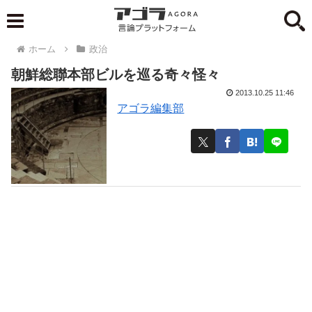
ホーム
政治
朝鮮総聯本部ビルを巡る奇々怪々
2013.10.25 11:46
アゴラ編集部