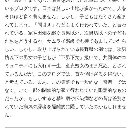
い「最近」まであった慣習を紹介した記事について書いて
いるブログです。日本は貧しい土地が多かったので、人を
それほど多く養えません。しかし、子どもはたくさん産ま
れてしまう。「間引き」などもよく行われていた、と言わ
れている。家や田畑を継ぐ長男以外、次男坊以下の子ども
たちをどうするか、サムライ階級でも持てあましていたら
しい。しかし、取り上げられている長野県の例では、次男
坊以下の男女の子どもが「下男下女」扱いで、共同体のコ
ミュニティにも入れず一生、童貞処女のまま死ぬ、とされ
ているんだが、このブログでは、首を傾げざるを得ない、
と考えている。まあ、この集落でも一般的な「奇習」では
なく、ごく一部の閉鎖的な家で行われていた限定的なもの
だったか、もしかすると精神病や伝染病などの昔は差別さ
れていた病気の縁者を隔離的に隠していたのかもしれませ
ん。