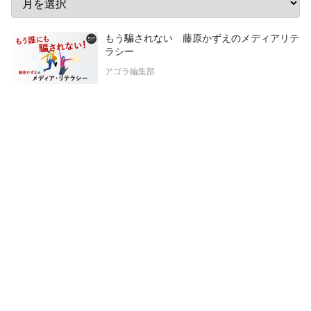
もう騙されない 藤原かずえのメディアリテ
ラシー
アゴラ編集部