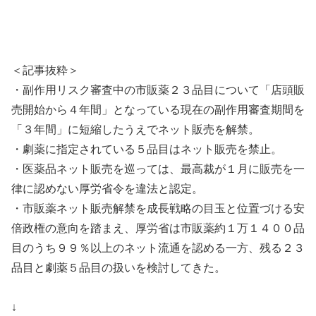
＜記事抜粋＞
・副作用リスク審査中の市販薬２３品目について「店頭販
売開始から４年間」となっている現在の副作用審査期間を
「３年間」に短縮したうえでネット販売を解禁。
・劇薬に指定されている５品目はネット販売を禁止。
・医薬品ネット販売を巡っては、最高裁が１月に販売を一
律に認めない厚労省令を違法と認定。
・市販薬ネット販売解禁を成長戦略の目玉と位置づける安
倍政権の意向を踏まえ、厚労省は市販薬約１万１４００品
目のうち９９％以上のネット流通を認める一方、残る２３
品目と劇薬５品目の扱いを検討してきた。
↓