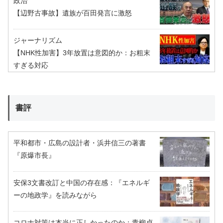
政治
【辺野古事故】遺族が百田発言に激怒
ジャーナリズム
【NHK性加害】3年放置は意図的か：お粗末
すぎる対応
書評
平和都市・広島の設計者・浜井信三の著書
『原爆市長』
安保3文書改訂と中国の存在感：『エネルギ
ーの地政学』を読みながら
コロナ対策は本当に正しかったのか：青柳貞