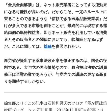
『全員全面解禁』は、ネット販売業者にとってすら逆効果
になる可能性が高いのだ。だからこそ、一定のルール上に
乗ることのできるような『信頼できる医薬品販売業者』だ
けが参入できる市場を創ることが、最終的には現存する需
給両側の既得権益者、即ちネット販売を利用している消費
者とその販売者との関係においても、軟着陸となるはず
だ。これに関しては、
拙稿
を参照されたい。
厚労省が提出する薬事法改正案を修正するのは、国会の役
割である。大与党の国会情勢なので、政府提出法案の議員
修正は至難の業であろうが、与党内での議論の更なる高ま
りを期待するしかない。
編集部より：この記事は石川和男氏のブログ「霞が関政策
総研ブログ ｂｙ 石川和男」2013年11月6日の記事より