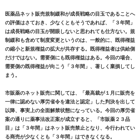
医薬品ネット販売規制緩和が成長戦略の目玉であることへ
の評価はさておき、少なくともそうであれば、「３年間」
は成長戦略の目玉が開眼しないと思われても仕方ない。規
制緩和も含めて制度変更というのは、一般的に、既得権益
の縮小と新規権益の拡大が共存する。既得権益者は供給側
だけではない。需要側にも既得権益はある。今回の場合、
需要側の既得権益が向こう「３年間」、著しく棄損してし
まう。
市販薬のネット販売に関しては、「最高裁が１月に販売を
一律に認めない厚労省令を違法と認定」した判決を出して
以降、事実上の全面解禁状態になっている。今回の厚労省
案の通りに薬事法改正案が成立すると、「市販薬２３品
目」は「３年間」はネット販売禁止となり、今行われてい
る商売が少なくとも「３年間」はできなくなる。