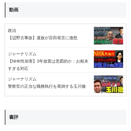
動画
政治
【辺野古事故】遺族が百田発言に激怒
ジャーナリズム
【NHK性加害】3年放置は意図的か：お粗末
すぎる対応
ジャーナリズム
警察官の正当な職務執行を罵倒する玉川徹
書評