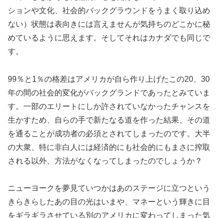
ションや文化、社会的バックグラウンドをうまく取り込め
ない）状態は表向きには言えませんが気持ちのどこかに秘
めているように思えます。そしてそれはカナダでも同じで
す。
99％と1％の格差はアメリカが自ら作り上げたこの20、30
年の間の社会的変化がバックグランドであったとみていま
す。一部のエリートにしか許されていなかったチャンスを
生かすため、自らの手で新たなる道を作った結果、その道
を通ることが成功者の必須とされてしまったのです。大半
の大衆、特に非白人には経済的にも社会的にもまさに搾取
される以外、方法がなくなってしまったのでしょうか？
ニューヨークを夢見ていつかはあのステージに立つという
きらきらしたあの目の光はいまや、マネーという輝きに目
をギラギラさせている別のアメリカに変わってしまった気