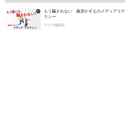
もう騙されない 藤原かずえのメディアリテ
ラシー
アゴラ編集部