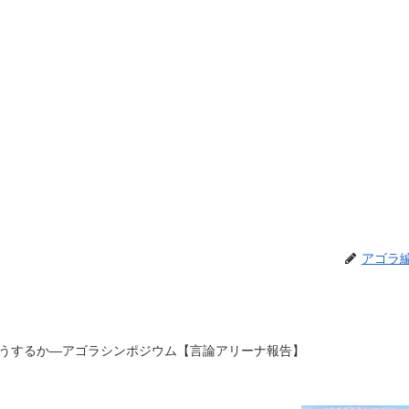
アゴラ
うするか—アゴラシンポジウム【言論アリーナ報告】