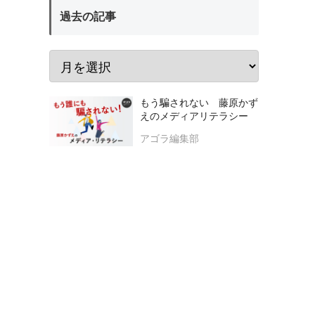
過去の記事
もう騙されない 藤原かず
えのメディアリテラシー
アゴラ編集部