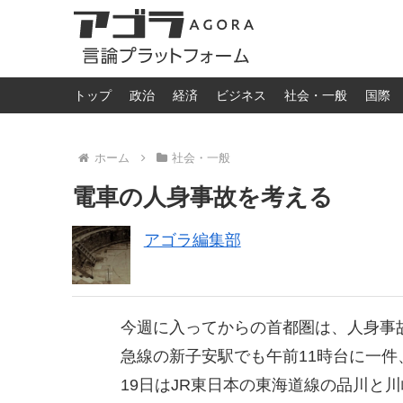
トップ
政治
経済
ビジネス
社会・一般
国際
ホーム
社会・一般
電車の人身事故を考える
アゴラ編集部
今週に入ってからの首都圏は、人身事故
急線の新子安駅でも午前11時台に一件
19日はJR東日本の東海道線の品川と