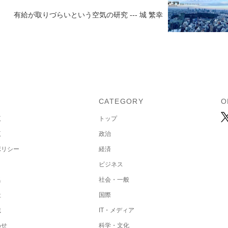
有給が取りづらいという空気の研究 --- 城 繁幸
U
CATEGORY
O
覧
トップ
覧
政治
ポリシー
経済
ビジネス
集
社会・一般
社
国際
載
IT・メディア
わせ
科学・文化