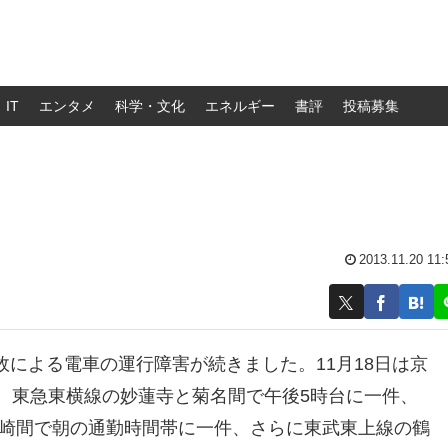
IT
エンタメ
科学・文化
エネルギー
書評
投稿募集
2013.11.20 11:
による電車の運行障害が続きました。11月18日は京
、東急東横線の妙蓮寺と菊名間で午後5時台に一件、
川崎間で朝の通勤時間帯に一件、さらに東武東上線の鶴