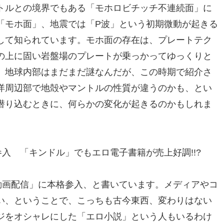
トルとの境界でもある「モホロビチッチ不連続面」に
「モホ面」、地震では「P波」という初期微動が起きる
して知られています。モホ面の存在は、プレートテク
の上に固い岩盤場のプレートが乗っかってゆっくりと
。地球内部はまだまだ謎なんだが、この時期で紹介さ
洋周辺部で地殻やマントルの性質が違うのかも、とい
潜り込むときに、何らかの変化が起きるのかもしれま
参入 「キンドル」でもエロ電子書籍が売上好調!!?
ト動画配信」に本格参入、と書いています。メディアやコ
い、ということで、こっちも古今東西、変わりはない
ジをオシャレにした「エロ小説」という人もいるわけ