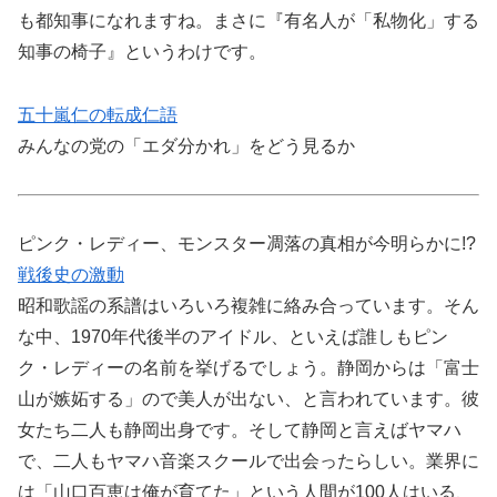
も都知事になれますね。まさに『有名人が「私物化」する
知事の椅子』というわけです。
五十嵐仁の転成仁語
みんなの党の「エダ分かれ」をどう見るか
ピンク・レディー、モンスター凋落の真相が今明らかに!?
戦後史の激動
昭和歌謡の系譜はいろいろ複雑に絡み合っています。そん
な中、1970年代後半のアイドル、といえば誰しもピン
ク・レディーの名前を挙げるでしょう。静岡からは「富士
山が嫉妬する」ので美人が出ない、と言われています。彼
女たち二人も静岡出身です。そして静岡と言えばヤマハ
で、二人もヤマハ音楽スクールで出会ったらしい。業界に
は「山口百恵は俺が育てた」という人間が100人はいる、