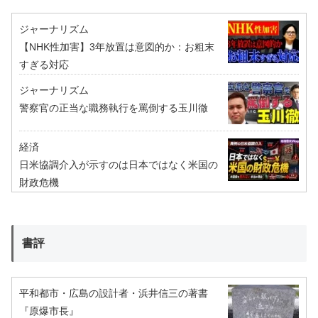
ジャーナリズム
【NHK性加害】3年放置は意図的か：お粗末
すぎる対応
ジャーナリズム
警察官の正当な職務執行を罵倒する玉川徹
経済
日米協調介入が示すのは日本ではなく米国の
財政危機
書評
平和都市・広島の設計者・浜井信三の著書
『原爆市長』