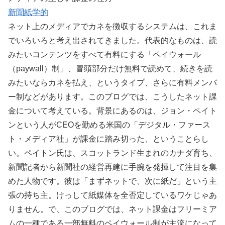
新聞紙学的
ネット上のメディアでカネを徴収するシステムは、これま
でいろいろと考え出されてきました。代表的なものは、読
みたいコンテンツをすべて有料にする「ペイウォール
（paywall）制」、冒頭部分だけ無料で読めて、続きを読
みたいならカネを払え、というタイプ、さらに有料メンバ
ー制などがあります。このブログでは、こうしたネット課
金について考えている。背景にあるのは、ジョン・ペイト
ンという人がCEOを勤める米国の「デジタル・ファース
ト・メディア社」が課金に踏み切った、ということらし
い。ペイトン氏は、スコットランド生まれのカナダ育ち、
新聞記者から新聞社の経営再建に手腕を発揮して注目を集
めた人物です。彼は「まずネットで、次に紙だ」という主
張の持ち主。けっして紙媒体を全否定しているワケじゃあ
りません。で、このブログでは、ネット課金はフリーミア
ムの一種である一部無料のペイウォール制が主流になって