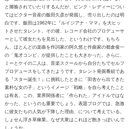
と揶揄されていたりするんだが、ピンク・レディーについ
てはビクター音産の飯田久彦が発掘し、売り出したのは明
白です。飯田は1962年に『ルイジアナ・ママ』を大ヒッ
トさせたタレント。その後、レコード会社のプロデューサ
ーとして彼女たちを見出した、というわけです。もちろ
ん、ほとんどの楽曲を作詞家の阿久悠と作曲家の都倉俊一
の「鬼才コンビ」が提供したことも大きかった。さらに、
ミーとケイの二人は、音楽スクールから自分たちでセルフ
プロデュースをしてきたようです。タレント発掘番組であ
る『スター誕生！』に挑戦したときに「田舎から出てきた
素朴な女の子」というイメージ「戦略」を自ら考えたこと
は有名。この、業界関係者に「作られた」アイドルではな
かった、というのも重要でしょう。表題ブログでは、急激
に彼女たちの人気が下降した理由、について考えている。
しょせん浮き草稼業。なぜ大衆はこれほど飽きっぽいんで
しょうか。