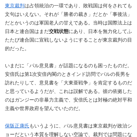
東京裁判
は占領統治の一環であり、敗戦国は何をされても
文句はいえない。それが「勝者の裁き」だとか「事後法」
だとかいうのは軍国老人の甘えである。当時は国際法上は
日本と連合国はまだ
交戦状態
にあり、日本を無力化してふ
たたび連合国に宣戦しないようにすることが東京裁判の目
的だった。
いまだに「パル意見書」が話題になるのも困ったものだ。
安倍氏は第1次安倍内閣のときインド訪問でパルの長男を
訪れたりして、意見書を「大東亜戦争」を肯定するものだ
と思っているようだが、これは誤解である。彼の依拠した
のはガンジーの非暴力主義で、安倍氏とは対極の絶対平和
主義や世界政府を望んでいたのだ。
保阪正康氏
もいうように、パル意見書は東京裁判が政治シ
ョーだという本質を理解しない空論で、裁判では問題にな