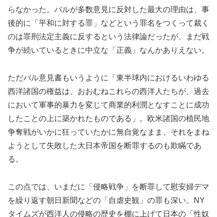
らなかった。パルが多数意見に反対した最大の理由は、事
後的に「平和に対する罪」などという罪名をつくって裁く
のは罪刑法定主義に反するという法律論だったが、まだ戦
争が続いているときに中立な「正義」なんかありえない。
ただパル意見書もいうように「東半球内におけるいわゆる
西洋諸国の権益は、おおむねこれらの西洋人たちが、過去
において軍事的暴力を変じて商業的利潤となすことに成功
したことの上に築かれたものである」。欧米諸国の植民地
争奪戦がいかに狂っていたかに無自覚なまま、それをまね
ようとして失敗した大日本帝国を断罪するのも欺瞞であ
る。
この点では、いまだに「侵略戦争」を断罪して慰安婦デマ
を繰り返す朝日新聞などの「自虐史観」の罪も深い。NY
タイムズが西洋人の侵略の歴史を棚に上げて日本の「性奴