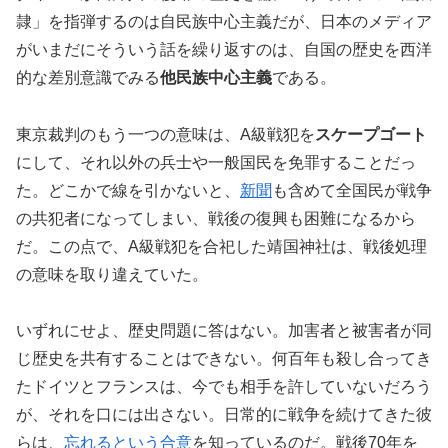
隷」を指弾するのは自民族中心主義だが、日本のメディア
がいまだにそういう話を繰り返すのは、自国の歴史を西洋
的な差別意識でみる
他民族中心主義
である。
東京裁判のもう一つの意味は、A級戦犯を
スケープゴート
にして、それ以外の兵士や一般国民を免罪することだっ
た。どこかで線を引かないと、
新聞
も含めて全国民が戦争
の共犯者になってしまい、戦後の復興も困難になるから
だ。この点で、A級戦犯を合祀した靖国神社は、戦後処理
の意味を取り違えていた。
いずれにせよ、歴史問題に答はない。加害者と被害者が同
じ歴史を共有することはできない。何百年も殺し合ってき
たドイツとフランスは、今でも相手を許していないだろう
が、それを口には出さない。日常的に戦争を続けてきた彼
らは、
忘れるという合意
を知っているのだ。戦後70年を