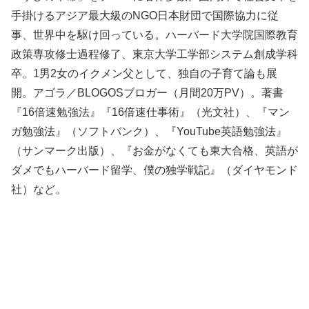
手掛けるアジア最大級のNGO日本財団で国際協力に従
事、世界中を駆け回っている。ハーバード大学院国際教育
政策専攻修士過程修了、東京大学工学部システム創成学科
卒。1男2女のイクメン父として、独自の子育て論も展
開。アゴラ／BLOGOSブロガー（月間20万PV）。著書
『16倍速勉強法』『16倍速仕事術』（光文社）、『マン
ガ勉強法』（ソフトバンク）、『YouTube英語勉強法』
（サンマーク出版）、『お金がなくても東大合格、英語が
ダメでもハーバード留学、僕の独学戦記』（ダイヤモンド
社）など。