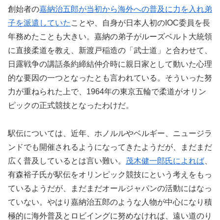
創始者の
嘉納治五郎が当初から海外への普及に力を入れ弟
子を派遣していた
ことや、自身が日本人初のIOC委員を長
年務めたことも大きい。嘉納の弟子がルーズベルト大統領
に直接柔道を教え、新渡戸稲造の「武士道」と合わせて、
日露戦争の講話条約締結仲介時に親日家として動いた心理
的な要因の一つとなったとも言われている。そういった努
力が重ねられた上で、1964年の東京五輪で柔道がオリン
ピックの正式競技となったわけだ。
駅伝については、近年、ホノルルやベルギー、ニュージラ
ンドでも開催されるようになってきたようだが、まだまだ
広く普及しているとは言い難い。
茂木健一郎氏によれば
、
有森裕子氏が駅伝をオリンピック競技にという考えをもっ
ているようだが、まだまだオールジャパンの活動にはなっ
ていない。やはり嘉納治五郎のような人物が中心になり積
極的に海外普及とロビイングに努めなければ、遠い道のり