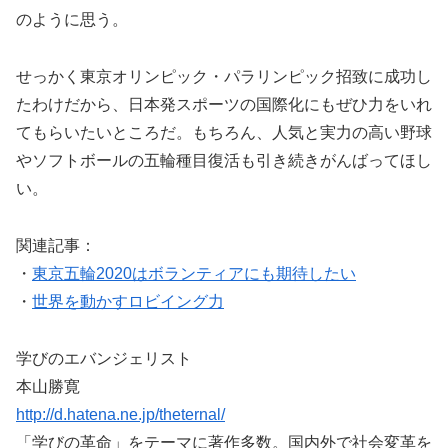
のように思う。
せっかく東京オリンピック・パラリンピック招致に成功し
たわけだから、日本発スポーツの国際化にもぜひ力をいれ
てもらいたいところだ。もちろん、人気と実力の高い野球
やソフトボールの五輪種目復活も引き続きがんばってほし
い。
関連記事：
・
東京五輪2020はボランティアにも期待したい
・
世界を動かすロビイング力
学びのエバンジェリスト
本山勝寛
http://d.hatena.ne.jp/theternal/
「学びの革命」をテーマに著作多数。国内外で社会変革を