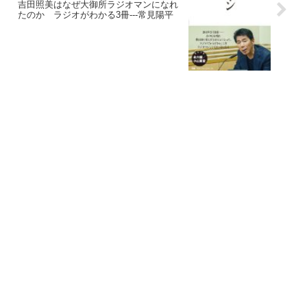
吉田照美はなぜ大御所ラジオマンになれ
たのか ラジオがわかる3冊---常見陽平