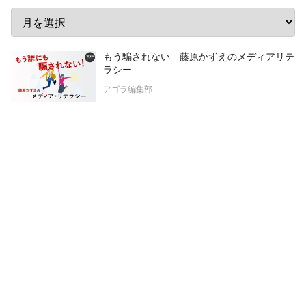
もう騙されない 藤原かずえのメディアリテ
ラシー
アゴラ編集部