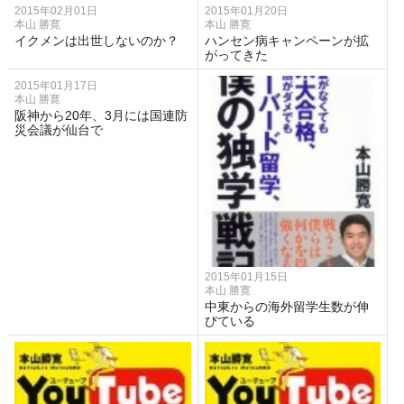
2015年02月01日
2015年01月20日
本山 勝寛
本山 勝寛
イクメンは出世しないのか？
ハンセン病キャンペーンが拡
がってきた
2015年01月17日
本山 勝寛
阪神から20年、3月には国連防
災会議が仙台で
2015年01月15日
本山 勝寛
中東からの海外留学生数が伸
びている