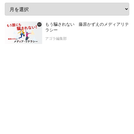
もう騙されない 藤原かずえのメディアリテ
ラシー
アゴラ編集部