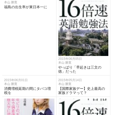
本山 勝寛
福島の出生率が東日本一に
2015年06月05日
本山 勝寛
やっぱり「早起きは三文の
徳」だった
2015年06月01日
2015年05月14日
本山 勝寛
本山 勝寛
消費増税延期の間にタバコ増
【国際家族デー】史上最高の
税を
家族ドラマって？