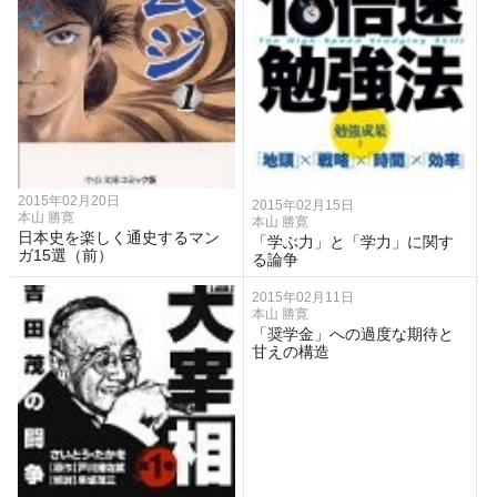
2015年02月20日
2015年02月15日
本山 勝寛
本山 勝寛
日本史を楽しく通史するマン
「学ぶ力」と「学力」に関す
ガ15選（前）
る論争
2015年02月11日
本山 勝寛
「奨学金」への過度な期待と
甘えの構造