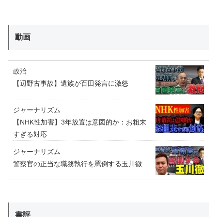
動画
政治
【辺野古事故】遺族が百田発言に激怒
ジャーナリズム
【NHK性加害】3年放置は意図的か：お粗末
すぎる対応
ジャーナリズム
警察官の正当な職務執行を罵倒する玉川徹
書評