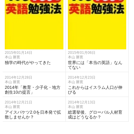
2015年01月14日
2015年01月06日
本山 勝寛
本山 勝寛
独学の時代がやってきた
世界には「本当の英語」なん
てない
2014年12月28日
2014年12月23日
本山 勝寛
本山 勝寛
2014年「教育・少子化・地方
これからはイスラム人口が伸
創生10の提言」
びる
2014年12月21日
2014年12月13日
本山 勝寛
本山 勝寛
アイスバケツ2.0を日本発で拡
総選挙後、グローバル人材育
散しませんか？
成はどうなるか？