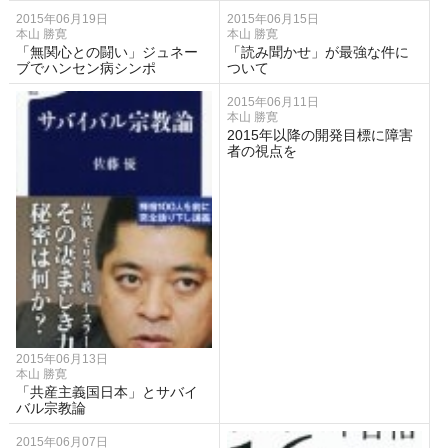
2015年06月19日
2015年06月15日
本山 勝寛
本山 勝寛
「無関心との闘い」ジュネー
「読み聞かせ」が最強な件に
ブでハンセン病シンポ
ついて
2015年06月11日
本山 勝寛
2015年以降の開発目標に障害
者の視点を
2015年06月13日
本山 勝寛
「共産主義国日本」とサバイ
バル宗教論
2015年06月07日