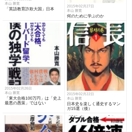
本山 勝寛
2015年02月27日
「英語教育詐欺大国」日本
本山 勝寛
何のために学ぶのか
2015年02月26日
本山 勝寛
2015年02月22日
「東大合格100万円」は「史上
本山 勝寛
最悪の愚策」ではない
日本史を楽しく通史するマン
ガ15選（後）