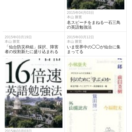
2015年04月03日
本山 勝寛
名スピーチをまねる一石三鳥
の英語勉強法
2015年03月19日
2015年03月12日
本山 勝寛
本山 勝寛
「仙台防災枠組」採択、障害
いま世界中の◯◯が仙台に集
者の役割新たに盛り込まれる
まってる
2015年03月03日