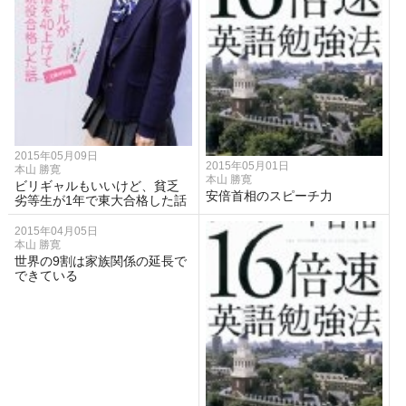
2015年05月09日
2015年05月01日
本山 勝寛
本山 勝寛
ビリギャルもいいけど、貧乏
安倍首相のスピーチ力
劣等生が1年で東大合格した話
2015年04月05日
本山 勝寛
世界の9割は家族関係の延長で
できている