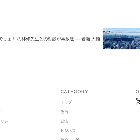
でしょ！ の林修先生との対談が再放送 --- 岩瀬 大輔
U
CATEGORY
O
覧
トップ
覧
政治
ポリシー
経済
ビジネス
集
社会・一般