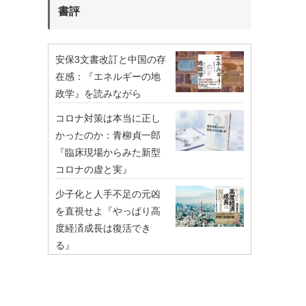
書評
安保3文書改訂と中国の存
在感：『エネルギーの地
政学』を読みながら
コロナ対策は本当に正し
かったのか：青柳貞一郎
『臨床現場からみた新型
コロナの虚と実』
少子化と人手不足の元凶
を直視せよ『やっぱり高
度経済成長は復活でき
る』