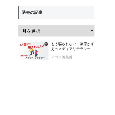
過去の記事
もう騙されない 藤原かず
えのメディアリテラシー
アゴラ編集部