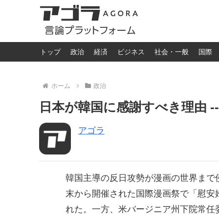
トップ
政治
経済
ビジネス
社会・一般
国際
ホーム
政治
日本が韓国に感謝すべき理由 ---
アゴラ
韓国主導の反日攻勢が漫画の世界まで
末から開催された国際漫画祭で「慰安
れた。一方、米バージニア州下院常任