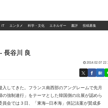
IT
エンタメ
科学・文化
エネルギー
書評
投稿募集
 長谷川 良
2014.02.07 22:
侵入してきた。フランス南西部のアングレームで先月
婦の強制連行」をテーマとした韓国側の出展が認めら
委員会では３日、「東海─日本海」併記法案が賛成多