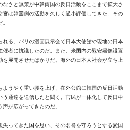
のなさと無策が中韓両国の反日活動をここまで拡大さ
交官は韓国側の活動を久しく過小評価してきた。その
だ。
られる。パリの漫画展示会で日本大使館や現地の日本
主催者に抗議したのだ。また、米国内の慰安婦像設置
動を展開させたばかりだ。海外の日本人社会が立ち上
もようやく重い腰を上げ、在外公館に韓国の反日活動
いう通達を送信したと聞く。官民が一体化して反日中
う声が広がってきたのだ。
後失ってきた国を思い、その名誉を守ろうとする愛国