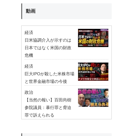
動画
経済
日米協調介入が示すのは
日本ではなく米国の財政
危機
経済
巨大IPOが殺した米株市場
と世界金融市場の今後
政治
【当然の報い】百田尚樹
参院議員：暴行罪と脅迫
罪で訴えられる