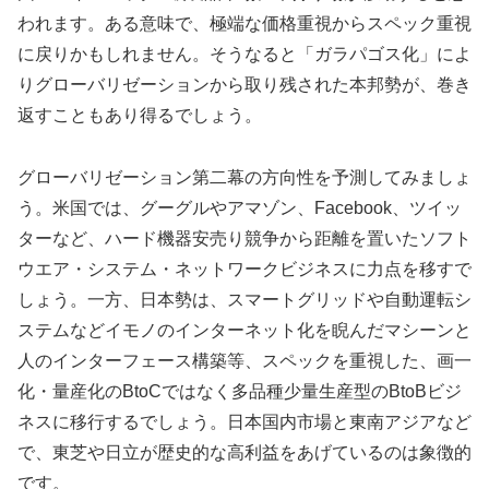
われます。ある意味で、極端な価格重視からスペック重視
に戻りかもしれません。そうなると「ガラパゴス化」によ
りグローバリゼーションから取り残された本邦勢が、巻き
返すこともあり得るでしょう。
グローバリゼーション第二幕の方向性を予測してみましょ
う。米国では、グーグルやアマゾン、Facebook、ツイッ
ターなど、ハード機器安売り競争から距離を置いたソフト
ウエア・システム・ネットワークビジネスに力点を移すで
しょう。一方、日本勢は、スマートグリッドや自動運転シ
ステムなどイモノのインターネット化を睨んだマシーンと
人のインターフェース構築等、スペックを重視した、画一
化・量産化のBtoCではなく多品種少量生産型のBtoBビジ
ネスに移行するでしょう。日本国内市場と東南アジアなど
で、東芝や日立が歴史的な高利益をあげているのは象徴的
です。