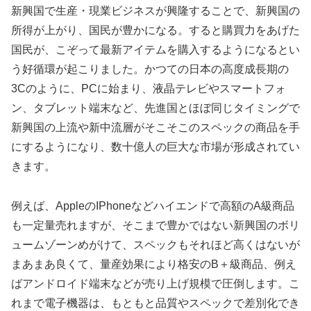
新興国で生産・現業ビジネスが興隆することで、新興国の
所得が上がり、国民が豊かになる。すると購買力をあげた
国民が、こぞって最新アイテムを購入するようになるとい
う好循環が起こりました。かつての日本の高度成長期の
3Cのように、PCに始まり、液晶テレビやスマートフォ
ン、タブレット端末など、先進国とほぼ同じタイミングで
新興国の上流や新中流層がそこそこのスペックの商品を手
にするようになり、数十億人の巨大な市場が形成されてい
きます。
例えば、AppleのIPhoneなどハイエンドで高額のA級商品
も一定量売れますが、そこまで豊かではない新興国のボリ
ュームゾーンめがけて、スペックもそれほど高くはないが
まあまあ良くて、量産効果により格安のB＋級商品、例え
ばアンドロイド端末などが売り上げ規模で圧倒します。こ
れまで電子機器は、もともと品質やスペックで差別化でき