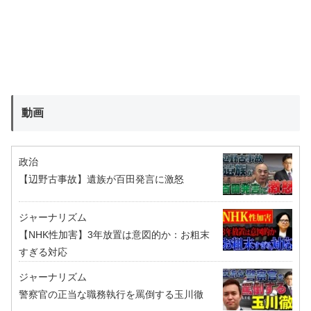
動画
政治
【辺野古事故】遺族が百田発言に激怒
ジャーナリズム
【NHK性加害】3年放置は意図的か：お粗末
すぎる対応
ジャーナリズム
警察官の正当な職務執行を罵倒する玉川徹