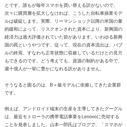
とです。誰もが毎年スマホを買い替える訳がないので、
次々に購買層を拡大しなければ、こうした自転車操業モデ
ルは破綻します。実際、リーマンショック以降の米国の量
的緩和によって、リスクオンされた資本により、新興国の
経済力は過大評価されていた節があります。いわゆる新興
国の罠というやつです。従って、現在の資本流出は、バブ
ルの終焉、すなわち正常状態に収斂しているだけとの見方
もできるのです。どう考えても、資源の制約がある中で、
週十億人が一挙に豊かになれる訳がありません。
そうなると困るのは、B＋級モデルに依拠してきた企業群
です。
例えば、アンドロイド端末の生産を主導してきたグーグル
は、最近モトローラの携帯電話事業をLenovoに売却する
ことを発表しました。山本一郎氏はブログで、「スマホが