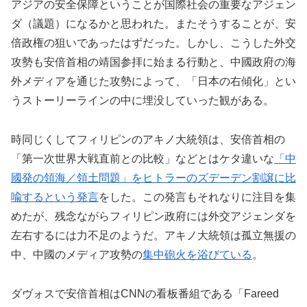
アジアの安全保障ということが国際社会の重要なアジェン
ダ（議題）になるかと思われた。またそうすることが、安
倍政権の狙いであったはずだった。しかし、こうした外交
攻勢も安倍首相の靖国参拝に始まる行動と、中國政府の海
外メディアを通じた攻勢によって、「日本の右傾化」とい
うストーリーラインの中に埋没していった観がある。
時同じくしてフィリピンのアキノ大統領は、安倍首相の
「第一次世界大戦直前との比較」などとはケタ違いな
「中
國発の領海／領土問題」をヒトラーのズデーデン割譲に比
喩するという発言
をした。この発言もそれなりに注目を集
めたが、残念ながらフィリピン政府には外交アジェンダを
左右するには力不足のようだ。アキノ大統領は孤立無援の
中、中國のメディア攻勢の
集中砲火を浴びている
。
ダヴォスで安倍首相はCNNの看板番組である「Fareed