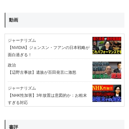
動画
ジャーナリズム
【NVIDIA】ジェンスン・フアンの日本戦略が
面白過ぎる！
政治
【辺野古事故】遺族が百田発言に激怒
ジャーナリズム
【NHK性加害】3年放置は意図的か：お粗末
すぎる対応
書評