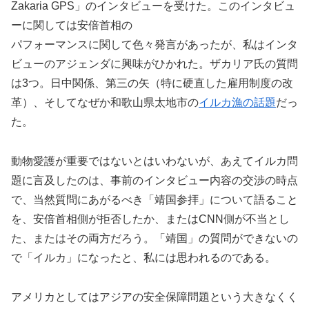
Zakaria GPS」のインタビューを受けた。このインタビュ
ーに関しては安倍首相の
パフォーマンスに関して色々発言があったが、私はインタ
ビューのアジェンダに興味がひかれた。ザカリア氏の質問
は3つ。日中関係、第三の矢（特に硬直した雇用制度の改
革）、そしてなぜか和歌山県太地市の
イルカ漁の話題
だっ
た。
動物愛護が重要ではないとはいわないが、あえてイルカ問
題に言及したのは、事前のインタビュー内容の交渉の時点
で、当然質問にあがるべき「靖国参拝」について語ること
を、安倍首相側が拒否したか、またはCNN側が不当とし
た、またはその両方だろう。「靖国」の質問ができないの
で「イルカ」になったと、私には思われるのである。
アメリカとしてはアジアの安全保障問題という大きなくく