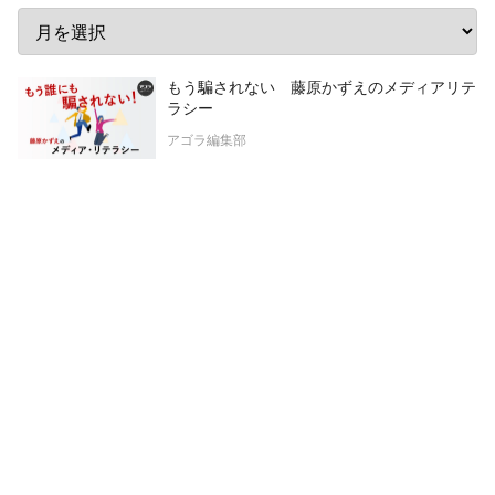
もう騙されない 藤原かずえのメディアリテ
ラシー
アゴラ編集部