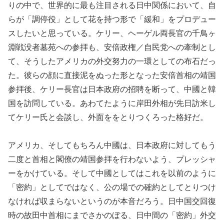
りの中で、世界的に最も注目される日中関係において、自
らが「調停役」として花を持つ形で「緩和」をプロデュー
スしたいと思っている。ケリー、ヘーゲル両長官の千鳥ヶ
淵戦没者墓苑への参拝も、安倍政権／自民党への牽制とし
て、そうしたアメリカの外交努力の一環としての布石だっ
た。彼らの顔に直接泥をぬった形となった安倍首相の靖国
参拝後、ケリー長官は日本政府の招聘を断って、中國と韓
国を訪問している。あわてたように岸田外相が先日訪米し
てケリー氏と会談し、外面ををとりつくろった格好だ。
アメリカ、そしてもちろん中國は、日本政府に対してもう
二度と首相と閣僚の靖国参拝を行わないよう、プレッシャ
ーをかけている。そして中國としてはこれを以前のように
「密約」としてではなく、公の場での確約としてとりつけ
なければ収まらないというのが本音だろう。日中国交回復
時の故田中首相にまでさかのぼる、日中間の「密約」外交