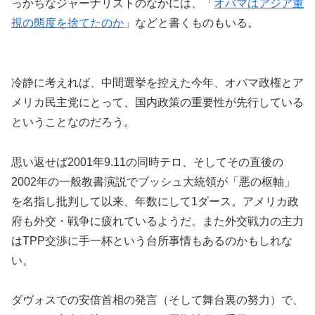
っかちなジャーナリストのなかには、「
オバマはアジア重
視の態度を捨てたのか
」などと書くものもいる。
冷静に考えれば、中間選挙を控えた今年、オバマ政権とア
メリカ民主党にとって、国内政策の重要性が先行している
ということなのだろう。
思い返せば2001年9.11の同時テロ、そしてその直後の
2002年の一般教書演説でブッシュ大統領が「悪の枢軸」
を名指し批判して以来、年数にして1ダース。アメリカ政
府も外交・戦争に疲れているようだ。また外交戦力の主力
はTPP交渉に手一杯という台所事情もあるのかもしれな
い。
ダヴォスでの安倍首相の発言（そして舞台裏の努力）で、