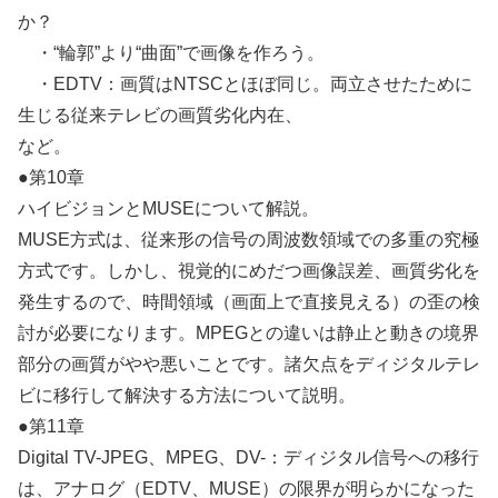
か？
・“輪郭”より“曲面”で画像を作ろう。
・EDTV：画質はNTSCとほぼ同じ。両立させたために
生じる従来テレビの画質劣化内在、
など。
●第10章
ハイビジョンとMUSEについて解説。
MUSE方式は、従来形の信号の周波数領域での多重の究極
方式です。しかし、視覚的にめだつ画像誤差、画質劣化を
発生するので、時間領域（画面上で直接見える）の歪の検
討が必要になります。MPEGとの違いは静止と動きの境界
部分の画質がやや悪いことです。諸欠点をディジタルテレ
ビに移行して解決する方法について説明。
●第11章
Digital TV-JPEG、MPEG、DV-：ディジタル信号への移行
は、アナログ（EDTV、MUSE）の限界が明らかになった