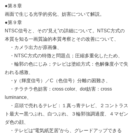
●第８章
画面で生じる光学的劣化、妨害について解説。
●第９章
NTSC信号と、その“見え”の詳細について。NTSC方式の
本質を知る一画質論的本質考察とその改善について、
・カメラ出力が原画像、
・NTSC方式の特徴と問題点；圧縮多重化したため、
・輪郭の色にじみ；テレビは塗絵方式：色解像度小で失
われる感激、
・y（輝度信号）／C（色信号）分離の困難さ、
・チラチラ色妨害：cross color、dot妨害：cross
luminance、
・店頭で売れるテレビ：１真っ青テレビ、２コントラス
ト最大ー黒つぶれ、白つぶれ、３輪郭強調過度、４マゼン
ダ色の顔、
・テレビは“電気紙芝居”から、グレードアップできる