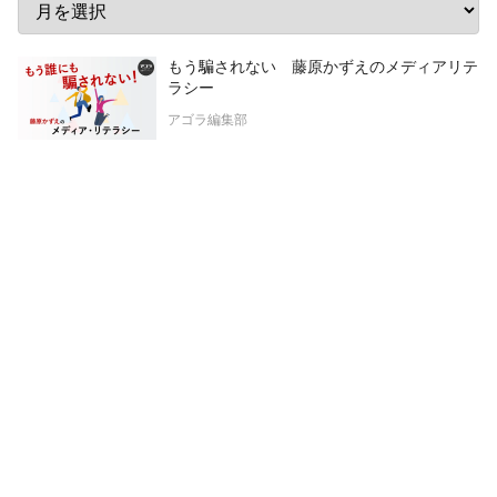
もう騙されない 藤原かずえのメディアリテ
ラシー
アゴラ編集部