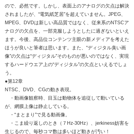
ので、必然です。しかし、表面上のアナログの欠点は解決
されましたが、“電気紙芝居”を超えていません。JPEG、
MPEG、DVDは新しい高品質ではなく、従来系のNTSCア
ナログの欠点を、一部克服しようとしたに過ぎないといえ
ます。今後、高品位コンテンツ主眼の新メディアを考えた
ほうが良いと筆者は思います。また、“ディジタル臭い画
像”の欠点は“ディジタル”そのものが悪いのではなく、実現
するハードウエア上の“ディジタル”の欠点といえるでしょ
う。
●第12章
NTSC、DVD、CGの動き表現。
・動画像観察時、目玉は動物体を追従して動いている
が、網膜上像は静止している。
・“まとまり”で見る動画像。
・こま繰り返しのとき（７Hz-30Hz）、jerkiness妨害を
生じるので、毎秒コマ数は多いほど動きが汚い！