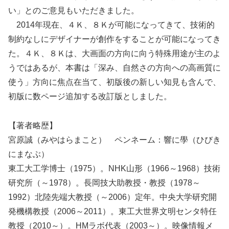
い」とのご意見もいただきました。
2014年現在、４Ｋ、８Ｋが可能になってきて、技術的
制約なしにデザイナーが創作をすることが可能になってき
た。４Ｋ、８Ｋは、大画面の方向に向う特殊用途が主のよ
うではあるが、本書は「深み、自然さの方向への高画質に
使う」方向に焦点在当て、初版後の新しい知見も含んで、
初版に数ページ追加する改訂版としました。
【著者略歴】
宮原誠（みやはらまこと） ペンネーム：響に學（ひびき
にまなぶ）
東工大工学博士（1975）。NHK山形（1966～1968）技術
研究所（～1978）。長岡技大助教授・教授（1978～
1992）北陸先端大教授（～2006）定年。中央大学研究開
発機構教授（2006～2011）。東工大世界文明センタ特任
教授（2010～）。HMラボ代表（2003～）。映像情報メ