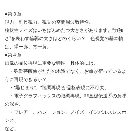
●第３章
視力、副尺視力、視覚の空間周波数特性。
粒状性ノイズはいちばんめだつ大きさがあります。“力強
さ”を表わす輪郭の太さはどのくらい？ 色視覚の基本軸
は、緑ー赤、青一黄。
●第４章
画像の品位再現に重要な特性。具体的には、
・弥勤菩薩像がただの木造でなく、お命が宿っているよ
うに再現できるか？
・“黒じまり”、“階調再現”が品格表現に不可欠、
・電子グラフィックスの階調再現、非直線伝送系の意味
の深さ、
・フレアー、ハレーション、ノイズ、インパルスレスポ
ンス、
など。