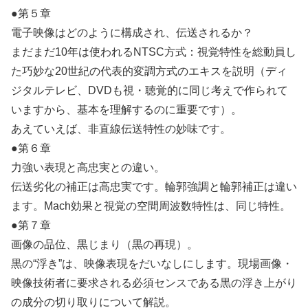
●第５章
電子映像はどのように構成され、伝送されるか？
まだまだ10年は使われるNTSC方式：視覚特性を総動員し
た巧妙な20世紀の代表的変調方式のエキスを説明（ディ
ジタルテレビ、DVDも視・聴覚的に同じ考えで作られて
いますから、基本を理解するのに重要です）。
あえていえば、非直線伝送特性の妙味です。
●第６章
力強い表現と高忠実との違い。
伝送劣化の補正は高忠実です。輪郭強調と輪郭補正は違い
ます。Mach効果と視覚の空間周波数特性は、同じ特性。
●第７章
画像の品位、黒じまり（黒の再現）。
黒の“浮き”は、映像表現をだいなしにします。現場画像・
映像技術者に要求される必須センスである黒の浮き上がり
の成分の切り取りについて解説。