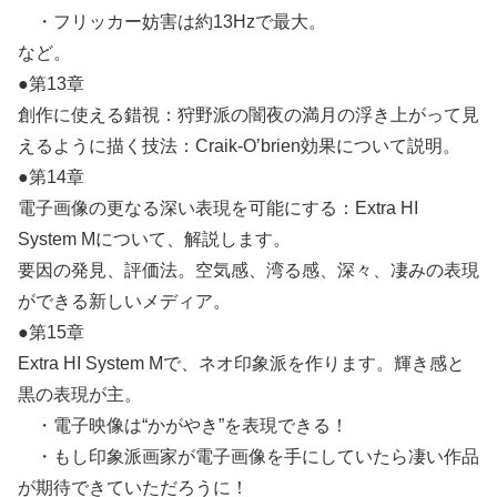
・フリッカー妨害は約13Hzで最大。
など。
●第13章
創作に使える錯視：狩野派の闇夜の満月の浮き上がって見
えるように描く技法：Craik-O’brien効果について説明。
●第14章
電子画像の更なる深い表現を可能にする：Extra HI
System Mについて、解説します。
要因の発見、評価法。空気感、湾る感、深々、凄みの表現
ができる新しいメディア。
●第15章
Extra HI System Mで、ネオ印象派を作ります。輝き感と
黒の表現が主。
・電子映像は“かがやき”を表現できる！
・もし印象派画家が電子画像を手にしていたら凄い作品
が期待できていただろうに！