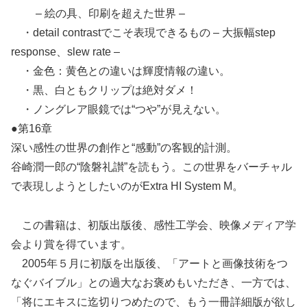
– 絵の具、印刷を超えた世界 –
・detail contrastでこそ表現できるもの – 大振幅step
response、slew rate –
・金色：黄色との違いは輝度情報の違い。
・黒、白ともクリップは絶対ダメ！
・ノングレア眼鏡では“つや”が見えない。
●第16章
深い感性の世界の創作と“感動”の客観的計測。
谷崎潤一郎の“陰磐礼讃”を読もう。この世界をバーチャル
で表現しようとしたいのがExtra HI System M。
この書籍は、初版出版後、感性工学会、映像メディア学
会より賞を得ています。
2005年５月に初版を出版後、「アートと画像技術をつ
なぐバイブル」との過大なお褒めもいただき、一方では、
「将にエキスに迄切りつめたので、もう一冊詳細版が欲し