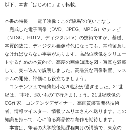
以下、本書「はじめに」より転載。
本書の特長一一電子映像：この“駿馬”の使いこなし
完成した電子画像（DVD、JPEG、MPEG）やテレビ
（NTSC、HDTV、ディジタルTV）の技術ですが、基礎、
本質的故に、ディジタル画像時代になっても、常時留意し
なければならない事実があります。高品位映像をクリエー
トするための本質的で、高度の画像知識を図・写真を満載
して、突っ込んで説明しました。高品質な画像装置、シス
テムの開発、評価にも役立ちましょう。
コンテンツまで軽薄短小な20世紀が過ぎました。21世
紀は、“本物、深いもの”で行きましょう。21世紀映像の
CG作家、コンテンツデザイナー、高画質装置開発技術
者、情報マイスター、情報ソムリエさんへ送ります。この
知識を持って、心に迫る高品位な創作を期待します。
本書は、筆者の大学院後期課程向けの講義で、東京の