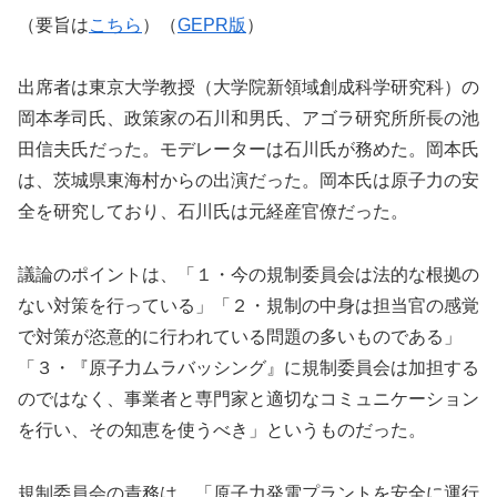
（要旨は
こちら
）（
GEPR版
）
出席者は東京大学教授（大学院新領域創成科学研究科）の
岡本孝司氏、政策家の石川和男氏、アゴラ研究所所長の池
田信夫氏だった。モデレーターは石川氏が務めた。岡本氏
は、茨城県東海村からの出演だった。岡本氏は原子力の安
全を研究しており、石川氏は元経産官僚だった。
議論のポイントは、「１・今の規制委員会は法的な根拠の
ない対策を行っている」「２・規制の中身は担当官の感覚
で対策が恣意的に行われている問題の多いものである」
「３・『原子力ムラバッシング』に規制委員会は加担する
のではなく、事業者と専門家と適切なコミュニケーション
を行い、その知恵を使うべき」というものだった。
規制委員会の責務は、「原子力発電プラントを安全に運行