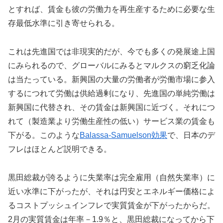
とすれば、賃金も彼の労働力を再生産するために必要な生
存最低水準に引き寄せられる。
これは先進国では非現実的だが、今でも多くの発展途上国
にみられるので、グローバルにみるとマルクスの窮乏化論
は当たっている。新興国の大量の労働者が労働市場に参入
するにつれて労働は供給過剰になり、先進国の単純労働は
新興国に代替され、その賃金は新興国に近づく。それにつ
れて（製造業より労働生産性の低い）サービス業の賃金も
下がる。このような
Balassa-Samuelson効果
で、日本のデ
フレはほとんど説明できる。
黒田総裁が誇るように失業率は完全雇用（自然失業率）に
近い水準に下がったが、それは円安とエネルギー価格によ
るコストプッシュインフレで実質賃金が下がったからだ。
2月の実質賃金は年率－1.9％と、黒田総裁になってから下