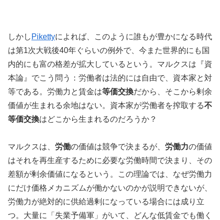
しかし
Piketty
によれば、このように誰もが豊かになる時代
は第1次大戦後40年ぐらいの例外で、今また世界的にも国
内的にも富の格差が拡大しているという。マルクスは『資
本論』でこう問う：労働者は法的には自由で、資本家と対
等である。労働力と賃金は
等価交換
だから、そこから剰余
価値が生まれる余地はない。資本家が労働者を搾取する
不
等価交換
はどこから生まれるのだろうか？
マルクスは、
労働
の価値は競争で決まるが、
労働力
の価値
はそれを再生産するために必要な労働時間で決まり、その
差額が剰余価値になるという。この理論では、なぜ労働力
にだけ価格メカニズムが働かないのかが説明できないが、
労働力が絶対的に供給過剰になっている場合には成り立
つ。大量に「失業予備軍」がいて、どんな低賃金でも働く