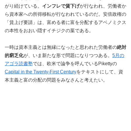
がり続けている。
インフレで賃下げ
が行なわれ、労働者か
ら資本家への所得移転が行なわれているのだ。安倍政権の
「賃上げ要請」は、富める者に富を分配するアベノミクス
の本性をおおい隠すイチジクの葉である。
一時は資本主義とは無縁になったと思われた労働者の
絶対
的窮乏化
が、いま新たな形で問題になりつつある。
5月の
アゴラ読書塾
では、欧米で論争を呼んでいるPikettyの
Capital in the Twenty-First Century
をテキストにして、資
本主義と富の分配の問題をみなさんと考えたい。