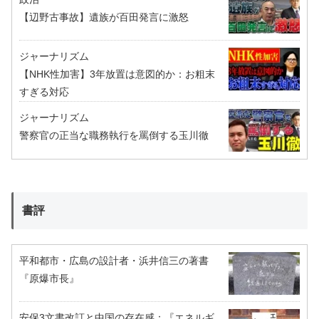
【辺野古事故】遺族が百田発言に激怒
ジャーナリズム
【NHK性加害】3年放置は意図的か：お粗末
すぎる対応
ジャーナリズム
警察官の正当な職務執行を罵倒する玉川徹
書評
平和都市・広島の設計者・浜井信三の著書
『原爆市長』
安保3文書改訂と中国の存在感：『エネルギ