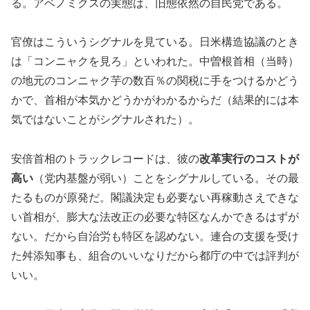
る。アベノミクスの実態は、旧態依然の自民党である。
官僚はこういうシグナルを見ている。日米構造協議のとき
は「コンニャクを見ろ」といわれた。中曽根首相（当時）
の地元のコンニャク芋の数百％の関税に手をつけるかどう
かで、首相が本気かどうかがわかるからだ（結果的には本
気ではないことがシグナルされた）。
安倍首相のトラックレコードは、彼の
改革実行のコストが
高い
（党内基盤が弱い）ことをシグナルしている。その最
たるものが原発だ。閣議決定も必要ない再稼動さえできな
い首相が、膨大な法改正の必要な特区なんかできるはずが
ない。だから自治労も特区を認めない。連合の支援を受け
た舛添知事も、組合のいいなりだから都庁の中では評判が
いい。