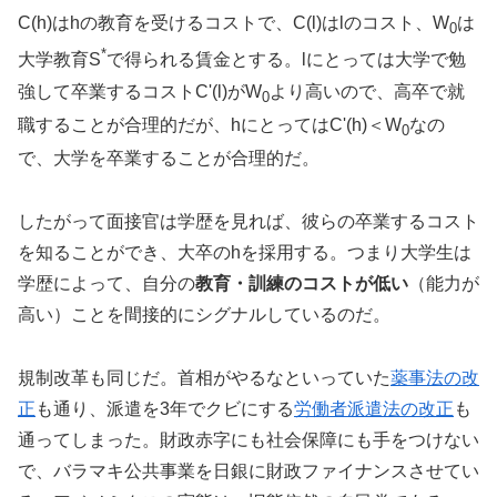
C(h)はhの教育を受けるコストで、C(l)はlのコスト、W
は
0
*
大学教育S
で得られる賃金とする。lにとっては大学で勉
強して卒業するコストC'(l)がW
より高いので、高卒で就
0
職することが合理的だが、hにとってはC'(h)＜W
なの
0
で、大学を卒業することが合理的だ。
したがって面接官は学歴を見れば、彼らの卒業するコスト
を知ることができ、大卒のhを採用する。つまり大学生は
学歴によって、自分の
教育・訓練のコストが低い
（能力が
高い）ことを間接的にシグナルしているのだ。
規制改革も同じだ。首相がやるなといっていた
薬事法の改
正
も通り、派遣を3年でクビにする
労働者派遣法の改正
も
通ってしまった。財政赤字にも社会保障にも手をつけない
で、バラマキ公共事業を日銀に財政ファイナンスさせてい