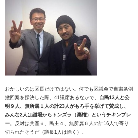
おかしいのは区長だけではない。何でも区議会で自粛条例
撤回案を採決した際、41議席あるなかで、
自民13人と公
明９人、無所属１人の計23人がもろ手を挙げて賛成し、
みんな2人は議場からトンズラ（棄権）というチキンプレ
ー
。反対は共産６、民主４、無所属６人の計16人で寄り
切られたそうだ（議長1人は除く）。