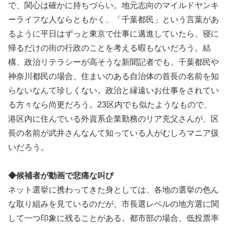
で、関心は確かに持ちづらい。地元志向のマイルドヤンキ
ーライフな人ならともかく、「千葉都民」という言葉があ
るように平日はずっと東京で仕事に邁進していたら、寝に
帰るだけの街の行政のことを考える暇もないだろう。結
構、政治リテラシーが高そうな新聞記者でも、千葉都民や
神奈川都民の場合、住まいのある自治体の首長の名前を知
らないなんて珍しくない。政治と縁遠いお仕事をされてい
る方々なら尚更だろう。23区内でも似たようなもので、
港区内に住んでいる外資系企業勤務のリア充父さんが、区
長の名前が武井さんなんて知っている人がむしろマニア扱
いだろう。
◆候補者が動画で悲痛な叫び
ネット選挙に携わってきた身としては、各地の選挙の色ん
な取り組みを見ているのだが、市長選レベルの地方選に関
して一つ印象に残ることがある。都市部の場合、低投票率