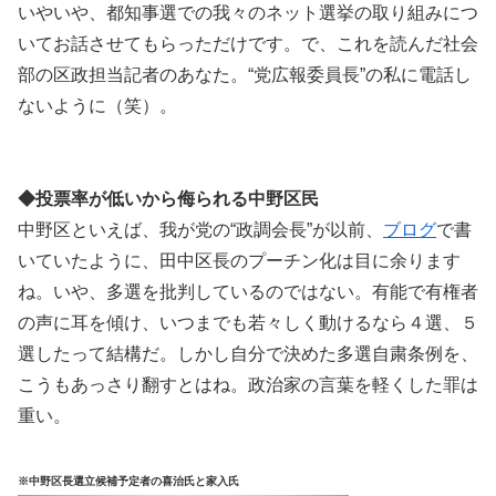
いやいや、都知事選での我々のネット選挙の取り組みにつ
いてお話させてもらっただけです。で、これを読んだ社会
部の区政担当記者のあなた。“党広報委員長”の私に電話し
ないように（笑）。
◆投票率が低いから侮られる中野区民
中野区といえば、我が党の“政調会長”が以前、
ブログ
で書
いていたように、田中区長のプーチン化は目に余ります
ね。いや、多選を批判しているのではない。有能で有権者
の声に耳を傾け、いつまでも若々しく動けるなら４選、５
選したって結構だ。しかし自分で決めた多選自粛条例を、
こうもあっさり翻すとはね。政治家の言葉を軽くした罪は
重い。
※中野区長選立候補予定者の喜治氏と家入氏