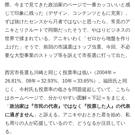
際、今まで見てきた政治家のページで一番カッコいいと感
じて印象に残った（デザイン、コンテンツともに充実）。
ずば抜けたセンスから只者ではないと思ったら、常見のア
ニキとリクルートで同期だったそうで、やはりビジネスの
世界で揉まれている。アニキいわく「ゼロから地盤を作り
上げた」そうで、前回の市議選はトップ当選。今回、不必
要な大型事業のストップ等を訴えて市長選に打って出た。
西宮市長選も川崎と同じく投票率は低い（2004年＝
26.81%、08年＝32.93%、10年＝33.65%）。福田氏と同
じく、今村氏も投票率の低さを問題提起していて、こちら
はホームページで、分かりやすい図解＝下記＝をまじえ、
「
政治家は『市民の代表』ではなく『投票した人』の代表
に過ぎません
」と訴える。アニキやおときた君を始め、私
も周りの人が応援しているので、どうなるか注目してい
る。