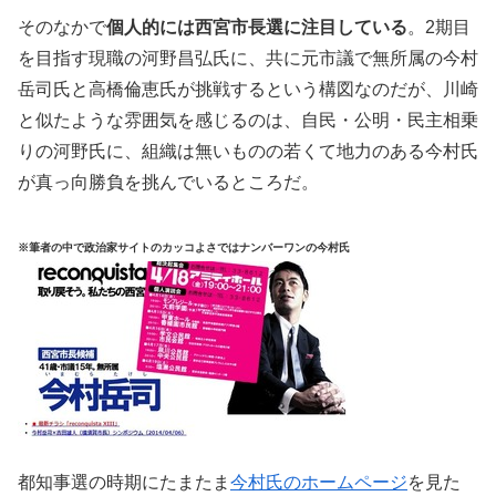
そのなかで
個人的には西宮市長選に注目している
。2期目
を目指す現職の河野昌弘氏に、共に元市議で無所属の今村
岳司氏と高橋倫恵氏が挑戦するという構図なのだが、川崎
と似たような雰囲気を感じるのは、自民・公明・民主相乗
りの河野氏に、組織は無いものの若くて地力のある今村氏
が真っ向勝負を挑んでいるところだ。
※筆者の中で政治家サイトのカッコよさではナンバーワンの今村氏
都知事選の時期にたまたま
今村氏のホームページ
を見た