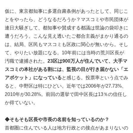
仮に、東京都知事に多選自粛条例があったとして、同じこ
とをやったら、どうなるだろうか？マスコミや市民団体が
連日大騒ぎして、都知事や賛成する都議は世論の袋叩きに
遭うだろう。こんな見え透いたご都合主義がまかり通るの
は、結局、区民もマスコミも区政に関心が無いから。そし
て、やりたい放題になる。10年前には当時の荒川区長が
汚職で逮捕された。
23区は900万人が住んでいて、大手マ
スコミの本社がある割には、監視の目が行き届かない「エ
アポケット」になっている
と感じる。投票率という点でみ
ると、中野区は特にひどい。近年では2006年が27.73%、
2010年が30.28%。前回の選挙で田中区長は13％の信任し
か得ていない。
◆そもそも区長や市長の名前を知っているのか？
首都圏に住んでいる人は地方行政との接点があまりないの