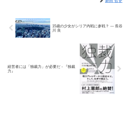
新田 哲史
15歳の少女がシリア内戦に参戦？ --- 長谷
川 良
経営者には「独裁力」が必要だ - 『独裁
力』