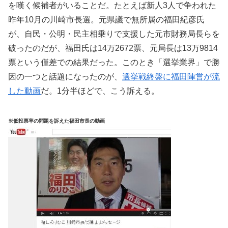
を嘆く候補者がいることだ。たとえば新人3人で争われた
昨年10月の川崎市長選。元県議で無所属の福田紀彦氏
が、自民・公明・民主相乗りで支援した元市財務局長らを
破ったのだが、福田氏は14万2672票、元局長は13万9814
票という僅差での結果だった。このとき「選挙業界」で勝
因の一つと話題になったのが、
選挙戦終盤に福田陣営が流
した動画
だ。1分半ほどで、こう訴える。
※低投票率の問題を訴えた福田市長の動画