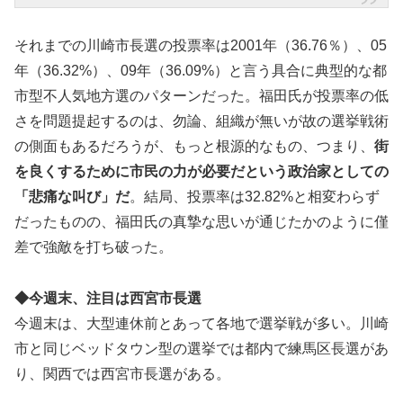
それまでの川崎市長選の投票率は2001年（36.76％）、05
年（36.32%）、09年（36.09%）と言う具合に典型的な都
市型不人気地方選のパターンだった。福田氏が投票率の低
さを問題提起するのは、勿論、組織が無いが故の選挙戦術
の側面もあるだろうが、もっと根源的なもの、つまり、
街
を良くするために市民の力が必要だという政治家としての
「悲痛な叫び」だ
。結局、投票率は32.82%と相変わらず
だったものの、福田氏の真摯な思いが通じたかのように僅
差で強敵を打ち破った。
◆今週末、注目は西宮市長選
今週末は、大型連休前とあって各地で選挙戦が多い。川崎
市と同じベッドタウン型の選挙では都内で練馬区長選があ
り、関西では西宮市長選がある。