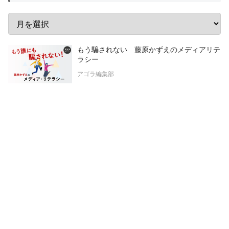
もう騙されない 藤原かずえのメディアリテ
ラシー
アゴラ編集部