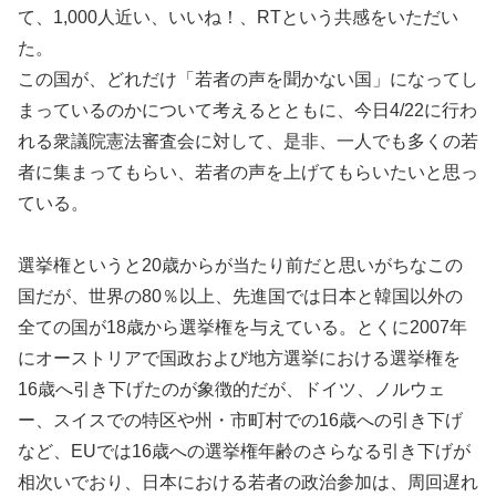
て、1,000人近い、いいね！、RTという共感をいただい
た。
この国が、どれだけ「若者の声を聞かない国」になってし
まっているのかについて考えるとともに、今日4/22に行わ
れる衆議院憲法審査会に対して、是非、一人でも多くの若
者に集まってもらい、若者の声を上げてもらいたいと思っ
ている。
選挙権というと20歳からが当たり前だと思いがちなこの
国だが、世界の80％以上、先進国では日本と韓国以外の
全ての国が18歳から選挙権を与えている。とくに2007年
にオーストリアで国政および地方選挙における選挙権を
16歳へ引き下げたのが象徴的だが、ドイツ、ノルウェ
ー、スイスでの特区や州・市町村での16歳への引き下げ
など、EUでは16歳への選挙権年齢のさらなる引き下げが
相次いでおり、日本における若者の政治参加は、周回遅れ