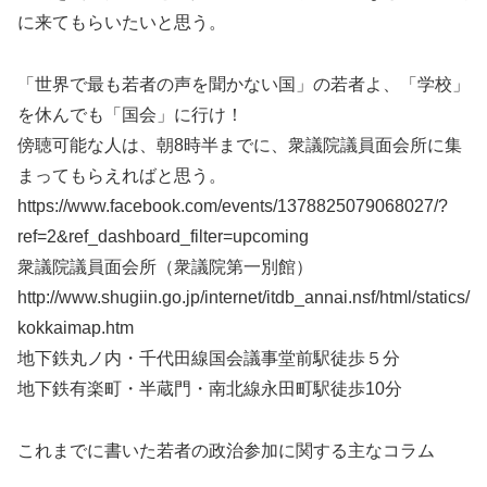
に来てもらいたいと思う。
「世界で最も若者の声を聞かない国」の若者よ、「学校」
を休んでも「国会」に行け！
傍聴可能な人は、朝8時半までに、衆議院議員面会所に集
まってもらえればと思う。
https://www.facebook.com/events/1378825079068027/?
ref=2&ref_dashboard_filter=upcoming
衆議院議員面会所（衆議院第一別館）
http://www.shugiin.go.jp/internet/itdb_annai.nsf/html/statics/
kokkaimap.htm
地下鉄丸ノ内・千代田線国会議事堂前駅徒歩５分
地下鉄有楽町・半蔵門・南北線永田町駅徒歩10分
これまでに書いた若者の政治参加に関する主なコラム