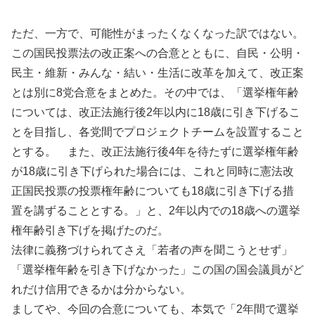
ただ、一方で、可能性がまったくなくなった訳ではない。
この国民投票法の改正案への合意とともに、自民・公明・
民主・維新・みんな・結い・生活に改革を加えて、改正案
とは別に8党合意をまとめた。その中では、「選挙権年齢
については、改正法施行後2年以内に18歳に引き下げるこ
とを目指し、各党間でプロジェクトチームを設置すること
とする。 また、改正法施行後4年を待たずに選挙権年齢
が18歳に引き下げられた場合には、これと同時に憲法改
正国民投票の投票権年齢についても18歳に引き下げる措
置を講ずることとする。」と、2年以内での18歳への選挙
権年齢引き下げを掲げたのだ。
法律に義務づけられてさえ「若者の声を聞こうとせず」
「選挙権年齢を引き下げなかった」この国の国会議員がど
れだけ信用できるかは分からない。
ましてや、今回の合意についても、本気で「2年間で選挙