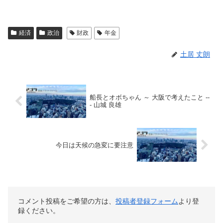
経済
政治
財政
年金
土居 丈朗
船長とオボちゃん ～ 大阪で考えたこと --
- 山城 良雄
今日は天候の急変に要注意
コメント投稿をご希望の方は、
投稿者登録フォーム
より登
録ください。