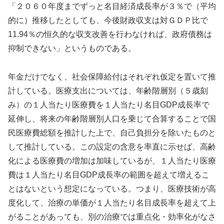
「２０６０年度までずっと名目経済成長率が３％で（平均
的に）推移したとしても、今後財政収支は対ＧＤＰ比で
11.94％の恒久的な収支改善を行わなければ、政府債務は
抑制できない」というものである。
年金だけでなく、社会保障給付はそれぞれ仮定を置いて推
計している。医療支出については、年齢階層別（５歳刻
み）の１人当たり医療費を１人当たり名目GDP成長率で
延伸し、将来の年齢階層別人口を乗じて合算することで国
民医療費総額を推計した上で、自己負担分を除いたものと
して推計している。この設定の含意を率直に示せば、高齢
化による医療費の増加は加味しているが、１人当たり医療
費は１人当たり名目GDP成長率の範囲を超えて増えるこ
とはないという想定になっている。つまり、医療技術が高
度化して、治療の単価が１人当たり名目成長率を超えて上
がることがあっても、別の治療では重点化・効率化がなさ