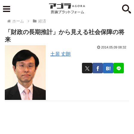
ホーム
経済
「財政の長期推計」から見える社会保障の将
来
2014.05.09 08:32
土居 丈朗