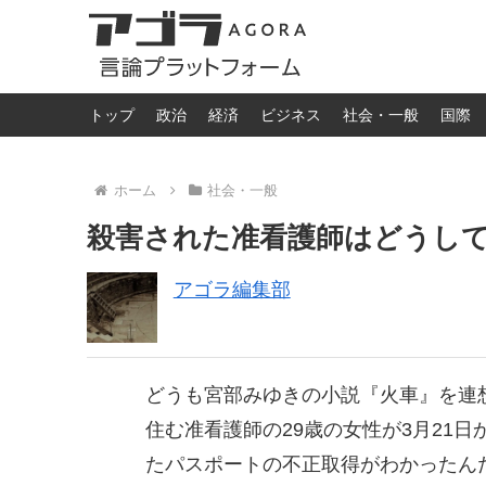
トップ
政治
経済
ビジネス
社会・一般
国際
ホーム
社会・一般
殺害された准看護師はどうし
アゴラ編集部
どうも宮部みゆきの小説『火車』を連
住む准看護師の29歳の女性が3月21
たパスポートの不正取得がわかったんだ