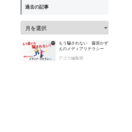
過去の記事
もう騙されない 藤原かず
えのメディアリテラシー
アゴラ編集部