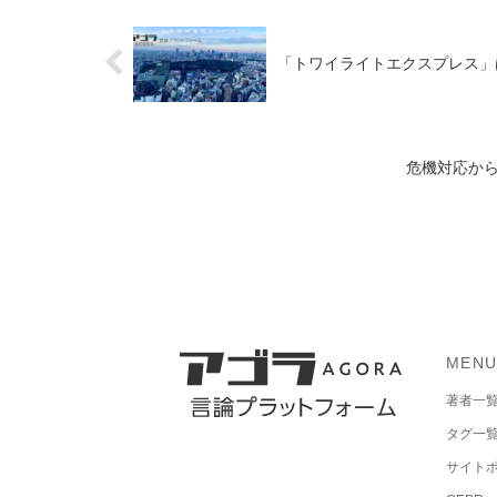
「トワイライトエクスプレス」
危機対応から
MEN
著者一
タグ一
サイト