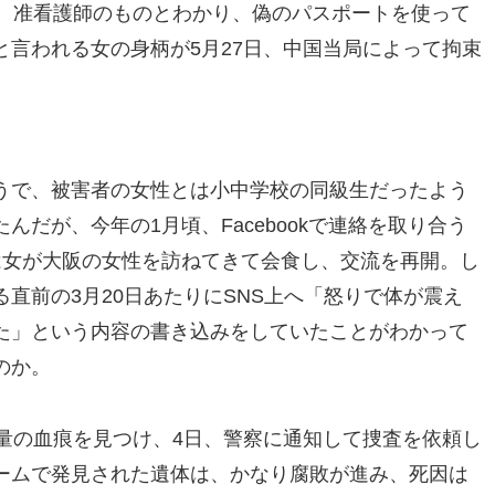
果、准看護師のものとわかり、偽のパスポートを使って
言われる女の身柄が5月27日、中国当局によって拘束
うで、被害者の女性とは小中学校の同級生だったよう
だが、今年の1月頃、Facebookで連絡を取り合う
は女が大阪の女性を訪ねてきて会食し、交流を再開。し
直前の3月20日あたりにSNS上へ「怒りで体が震え
た」という内容の書き込みをしていたことがわかって
のか。
量の血痕を見つけ、4日、警察に通知して捜査を依頼し
ームで発見された遺体は、かなり腐敗が進み、死因は