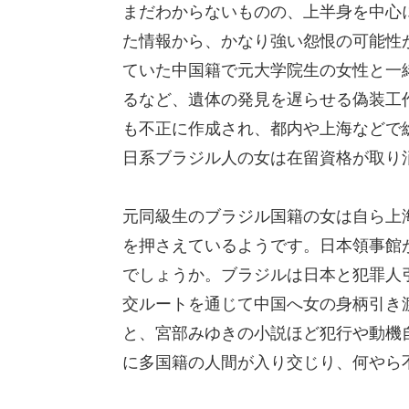
まだわからないものの、上半身を中心
た情報から、かなり強い怨恨の可能性
ていた中国籍で元大学院生の女性と一
るなど、遺体の発見を遅らせる偽装工
も不正に作成され、都内や上海などで総
日系ブラジル人の女は在留資格が取り
元同級生のブラジル国籍の女は自ら上
を押さえているようです。日本領事館
でしょうか。ブラジルは日本と犯罪人
交ルートを通じて中国へ女の身柄引き
と、宮部みゆきの小説ほど犯行や動機
に多国籍の人間が入り交じり、何やら