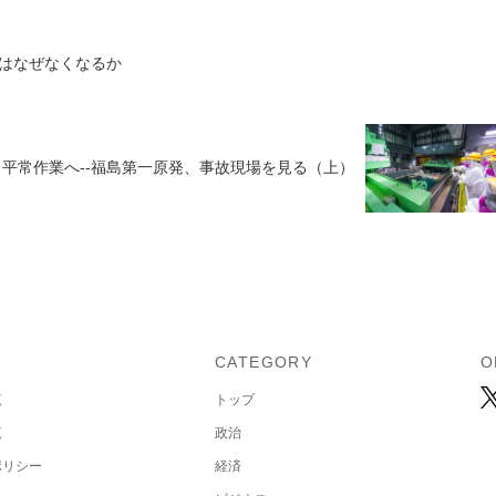
はなぜなくなるか
平常作業へ--福島第一原発、事故現場を見る（上）
U
CATEGORY
O
覧
トップ
覧
政治
ポリシー
経済