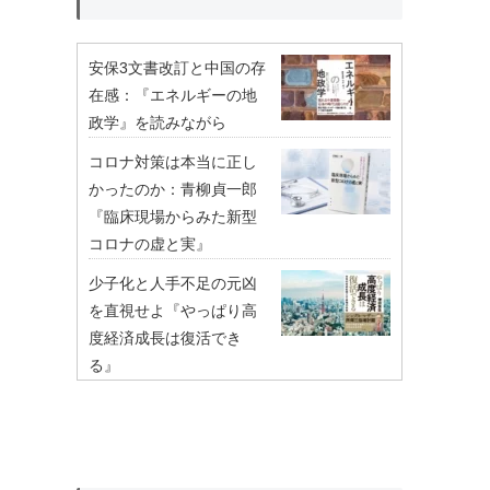
安保3文書改訂と中国の存
在感：『エネルギーの地
政学』を読みながら
コロナ対策は本当に正し
かったのか：青柳貞一郎
『臨床現場からみた新型
コロナの虚と実』
少子化と人手不足の元凶
を直視せよ『やっぱり高
度経済成長は復活でき
る』