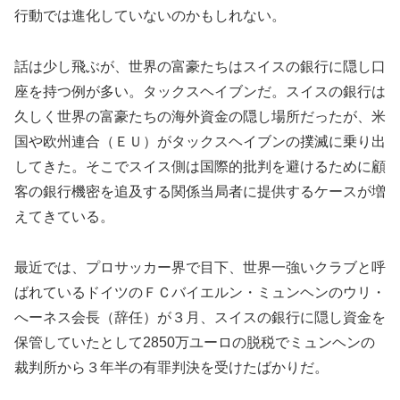
行動では進化していないのかもしれない。
話は少し飛ぶが、世界の富豪たちはスイスの銀行に隠し口
座を持つ例が多い。タックスヘイブンだ。スイスの銀行は
久しく世界の富豪たちの海外資金の隠し場所だったが、米
国や欧州連合（ＥＵ）がタックスヘイブンの撲滅に乗り出
してきた。そこでスイス側は国際的批判を避けるために顧
客の銀行機密を追及する関係当局者に提供するケースが増
えてきている。
最近では、プロサッカー界で目下、世界一強いクラブと呼
ばれているドイツのＦＣバイエルン・ミュンヘンのウリ・
へーネス会長（辞任）が３月、スイスの銀行に隠し資金を
保管していたとして2850万ユーロの脱税でミュンヘンの
裁判所から３年半の有罪判決を受けたばかりだ。