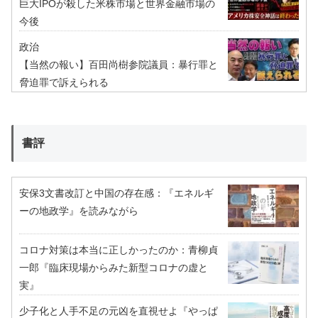
巨大IPOが殺した米株市場と世界金融市場の
今後
政治
【当然の報い】百田尚樹参院議員：暴行罪と
脅迫罪で訴えられる
書評
安保3文書改訂と中国の存在感：『エネルギ
ーの地政学』を読みながら
コロナ対策は本当に正しかったのか：青柳貞
一郎『臨床現場からみた新型コロナの虚と
実』
少子化と人手不足の元凶を直視せよ『やっぱ