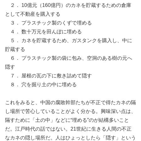
２． 10億元（160億円）のカネを貯蔵するための倉庫
として不動産を購入する
３． プラスチック製のくずで埋める
４． 数十万元を田んぼに埋める
５． カネを貯蔵するため、ガスタンクを購入し、中に
貯蔵する
６． プラスチック製の袋に包み、空洞のある樹の元へ
隠す
７． 屋根の瓦の下に敷き詰めて隠す
８． 穴を掘り土の中に埋める
これをみると、中国の腐敗幹部たちが不正で得たカネの隔
し場所で苦心していることがよく分かる。興味深い点は、
隔すために「土の中」などに“埋める”のが結構多いこと
だ。江戸時代の話ではない。21世紀に生きる人間の不正
なカネの隠し場所だ。人はひょっとしたら「隠す」という