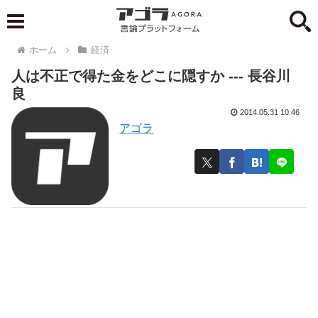
ホーム
経済
人は不正で得た金をどこに隠すか --- 長谷川
良
2014.05.31 10:46
アゴラ