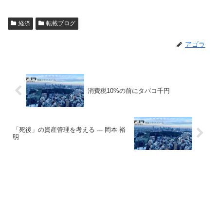
経済
転載ブログ
アゴラ
消費税10%の前にタバコ千円
「死後」の資産管理を考える --- 岡本 裕
明