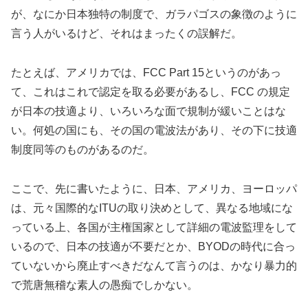
が、なにか日本独特の制度で、ガラパゴスの象徴のように
言う人がいるけど、それはまったくの誤解だ。
たとえば、アメリカでは、FCC Part 15というのがあっ
て、これはこれで認定を取る必要があるし、FCC の規定
が日本の技適より、いろいろな面で規制が緩いことはな
い。何処の国にも、その国の電波法があり、その下に技適
制度同等のものがあるのだ。
ここで、先に書いたように、日本、アメリカ、ヨーロッパ
は、元々国際的なITUの取り決めとして、異なる地域にな
っている上、各国が主権国家として詳細の電波監理をして
いるので、日本の技適が不要だとか、BYODの時代に合っ
ていないから廃止すべきだなんて言うのは、かなり暴力的
で荒唐無稽な素人の愚痴でしかない。