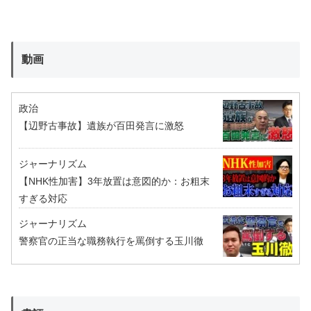
動画
政治
【辺野古事故】遺族が百田発言に激怒
ジャーナリズム
【NHK性加害】3年放置は意図的か：お粗末
すぎる対応
ジャーナリズム
警察官の正当な職務執行を罵倒する玉川徹