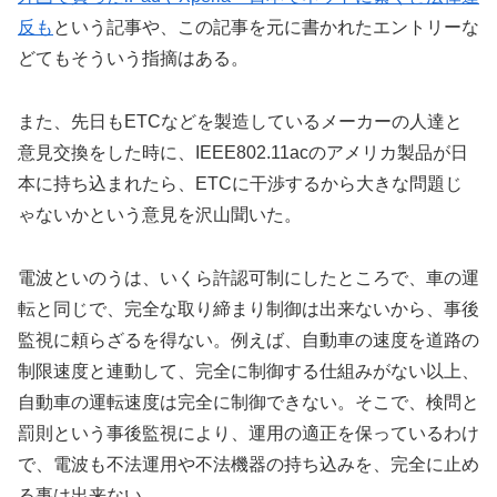
反も
という記事や、この記事を元に書かれたエントリーな
どてもそういう指摘はある。
また、先日もETCなどを製造しているメーカーの人達と
意見交換をした時に、IEEE802.11acのアメリカ製品が日
本に持ち込まれたら、ETCに干渉するから大きな問題じ
ゃないかという意見を沢山聞いた。
電波といのうは、いくら許認可制にしたところで、車の運
転と同じで、完全な取り締まり制御は出来ないから、事後
監視に頼らざるを得ない。例えば、自動車の速度を道路の
制限速度と連動して、完全に制御する仕組みがない以上、
自動車の運転速度は完全に制御できない。そこで、検問と
罰則という事後監視により、運用の適正を保っているわけ
で、電波も不法運用や不法機器の持ち込みを、完全に止め
る事は出来ない。