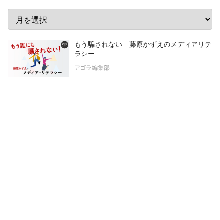
もう騙されない 藤原かずえのメディアリテ
ラシー
アゴラ編集部