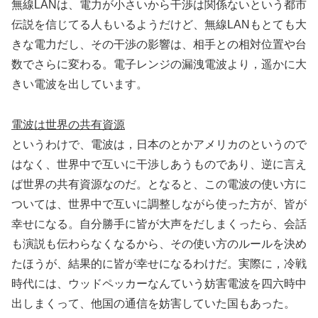
無線LANは、電力が小さいから干渉は関係ないという都市
伝説を信じてる人もいるようだけど、無線LANもとても大
きな電力だし、その干渉の影響は、相手との相対位置や台
数でさらに変わる。電子レンジの漏洩電波より，遥かに大
きい電波を出しています。
電波は世界の共有資源
というわけで、電波は，日本のとかアメリカのというので
はなく、世界中で互いに干渉しあうものであり、逆に言え
ば世界の共有資源なのだ。となると、この電波の使い方に
ついては、世界中で互いに調整しながら使った方が、皆が
幸せになる。自分勝手に皆が大声をだしまくったら、会話
も演説も伝わらなくなるから、その使い方のルールを決め
たほうが、結果的に皆が幸せになるわけだ。実際に，冷戦
時代には、ウッドペッカーなんていう妨害電波を四六時中
出しまくって、他国の通信を妨害していた国もあった。