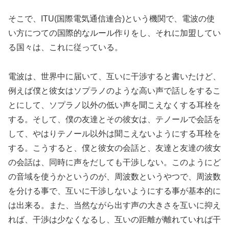
そこで、ITU(国際電気通信連合)という機関で、電波の使
い方につての国際的なルール作りをし、それに加盟してい
る国々は、これに従っている。
電波は、世界中に届いて、互いに干渉すると書いたけど、
例えば僕と彼女はソプラノのような高い声で話しをするこ
とにして、ソプラノ以外の低い声を聞こえなくする耳栓を
する。そして、僕の友達とその彼女は、テノールで会話を
して、やはりテノール以外は聞こえないようにする耳栓を
する。こうすると、僕と彼女の会話と、友達と友達の彼女
の会話は、同時に声をだしても干渉しない。このようにど
の音域を使うかというのが、周波数というやつで、周波数
を分ける事で、互いに干渉しないようにする事が基本的に
は出来る。また、当然ながら出す声の大きさを互いに抑え
れば、干渉は少なくなるし、互いの距離が離れていれば干