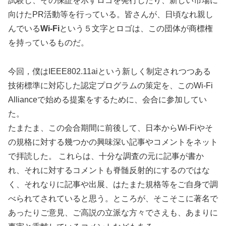
試験し、その保証を示すロゴを発行したり、新しい市場に
向けたPR活動等を行っている。皆さんが、日頃なれ親し
んでいる
Wi-Fi
という５文字とロゴは、この団体が商標権
を持っているものだ。
今回，僕はIEEE802.11aiという新しく制定されつつある
技術標準に対応した認定プログラムの策定を、このWi-Fi
Allianceで始める提案をするために、会合に参加してい
た。
たまたま、この会合期間に前後して、日本からWi-Fiやそ
の規格に対する幾つかの興味深い記事やコメントをネット
で拝読した。 これらは、十分な調査の元に記事が書か
れ、それに対するコメントも脊髄反射的にするのではな
く、それなりに記事や出展、はたまた規格等をご自身で調
べられてされていると思う。ところが、そこそこに著名で
あったりご意見、ご高説の立派な方々でさえも、あまりに