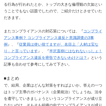
る行為が行われたとか、トップの大きな倫理観の欠如とい
うことでもない話題でしたので、ご紹介だけとさせていた
だきます。
またコンプライアンスの対応策については、『
コンプライ
アンス事例？ コンプライアンス違反と意識調査の3事
例
』、『
従業員は使い捨てますが、名目上「人材は宝な
り」と言っています
』、『
半沢直樹にはなれないっしょ！
コンプライアンス違反を密告できないわけとは？
』という
記事も合わせて参考にしてみて下さい。
■まとめ
で、結局、企業はどんな対策をすればよいか。答えの一つ
はトップ主導のガバナンス（企業統治）でしょうね。法令
を遵守していきましょうというコンプライアンスが成り立
たないのは、そもそも組織の中でコンプライアンスが成り