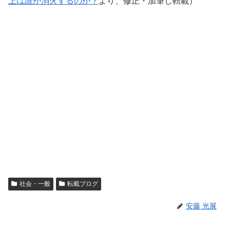
上は誰が消火するのか？
より、修正・加筆し転載）
社会・一般
転載ブログ
安藤 光展