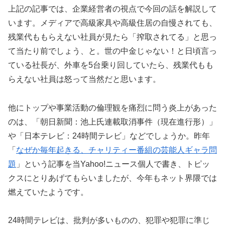
上記の記事では、企業経営者の視点で今回の話を解説して
います。メディアで高級家具や高級住居の自慢されても、
残業代ももらえない社員が見たら「搾取されてる」と思っ
て当たり前でしょう、と。世の中金じゃない！と日頃言っ
ている社長が、外車を5台乗り回していたら、残業代もも
らえない社員は怒って当然だと思います。
他にトップや事業活動の倫理観を痛烈に問う炎上があった
のは、「朝日新聞：池上氏連載取消事件（現在進行形）」
や「日本テレビ：24時間テレビ」などでしょうか。昨年
「
なぜか毎年起きる、チャリティー番組の芸能人ギャラ問
題
」という記事を当Yahoo!ニュース個人で書き、トピッ
クスにとりあげてもらいましたが、今年もネット界隈では
燃えていたようです。
24時間テレビは、批判が多いものの、犯罪や犯罪に準じ