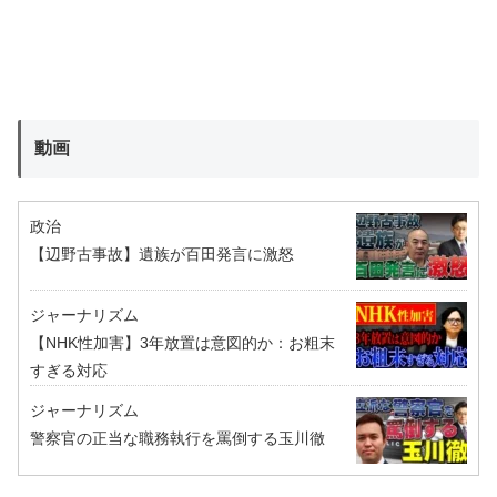
動画
政治
【辺野古事故】遺族が百田発言に激怒
ジャーナリズム
【NHK性加害】3年放置は意図的か：お粗末
すぎる対応
ジャーナリズム
警察官の正当な職務執行を罵倒する玉川徹