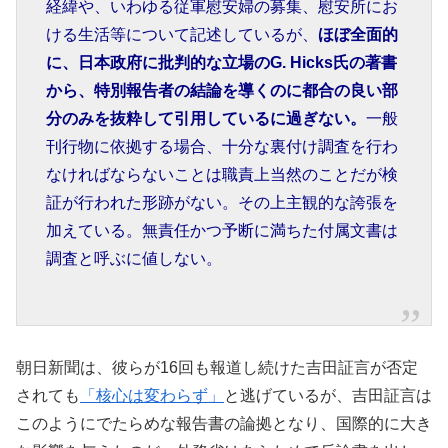
経緯や、いわゆる従軍慰安婦の募集、慰安所にお
ける生活等について記述しているが、
ほぼ全面的
に、日本政府に批判的な立場のG. Hicks氏の著書
から、特別報告者の結論を導くのに都合の良い部
分のみを抜粋して引用しているに過ぎない。
一般
刊行物に依拠する場合、十分な裏付け調査を行わ
なければならないことは職責上当然のことだが検
証が行われた形跡がない。その上主観的な誇張を
加えている。無責任かつ予断に満ちた付属文書は
調査と呼ぶに値しない。
朝日新聞は、彼らが16回も報道し続けた吉田証言が否定
されても
「核心は変わらず」
と逃げているが、吉田証言は
このようにでたらめな報告書の論拠となり、国際的に大き