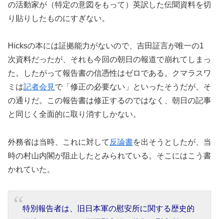
の活動家が（特定の意図をもって）英訳した伝聞資料を切
り貼りしたものにすぎない。
Hicksの本には証拠能力がないので、吉田証言が唯一の1
次資料だったが、それも今回の朝日の報道で崩れてしまっ
た。したがって報告書の信憑性はゼロである。クマラスワ
ミは
記者会見
で「修正の必要ない」といったそうだが、そ
の通りだ。この報告書は修正するのではなく、朝日の記事
と同じく全面的に取り消すしかない。
外務省は当時、これに対して
反論書
を出そうとしたが、当
時の村山内閣が阻止したとみられている。そこにはこう書
かれていた。
特別報告者は、旧日本軍の慰安所に関する歴史的