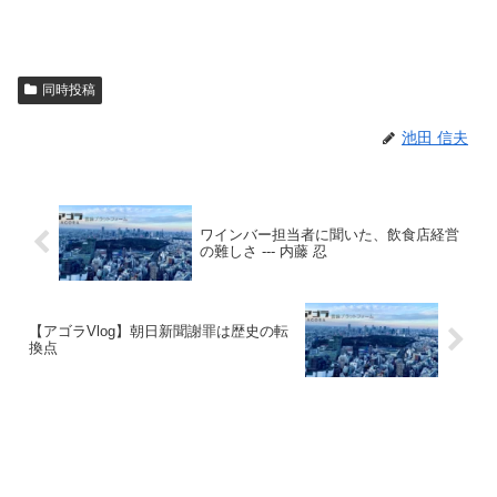
同時投稿
池田 信夫
ワインバー担当者に聞いた、飲食店経営
の難しさ --- 内藤 忍
【アゴラVlog】朝日新聞謝罪は歴史の転
換点