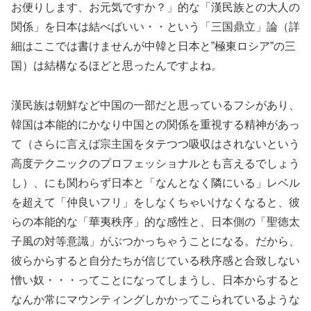
お便りします、お元気ですか？」的な「漢民族との大人の
関係」を日本は結べばいい・・という「三国鼎立」論（詳
細はここでは書けませんが中韓と日本と”極東ロシア”の三
国）は結構なるほどと思ったんですよね。
漢民族は朝鮮など中国の一部だと思っているフシがあり、
韓国は本能的にかなり中国との関係を重視する精神があっ
て（さらに言えば宗主国をタテつつ吸収はされないという
高度テクニックのプロフェッショナルとも言えるでしょう
し）、にも関わらず日本と「なんとなく隣にいる」レベル
を超えて「仲良いフリ」をしなくちゃいけなくなると、彼
らの本能的な「華夷秩序」的な感性と、日本側の「聖徳太
子風の対等意識」がぶつかっちゃうことになる。だから、
彼らからすると自分たちが信じている秩序感と合致しない
憎い奴・・・ってことになってしまうし、日本からすると
なんか常にマウンティングしかかってこられているような