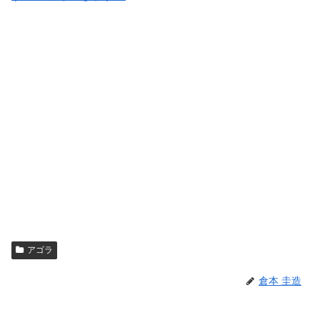
アゴラ
倉本 圭造