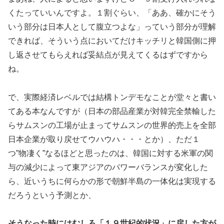
くたっていいんですよ。１割ぐらい、「ああ、確かにそう
いう部分は日本人として腹立つよな」っていう部分が理解
できれば、そういう点においてだけキッチリと韓国側に押
し返させてもらえれば妥結点が見えてくるはずですから
ね。
で、実際経済レベルでは結構トンデモなことが堂々と書い
てある本なんですが（日本の部品産業が対韓完全禁輸した
らサムスンの工場が止まってサムスンの世界的売上を全部
日本企業が取り戻せてウハウハ・・・とか）、ただ１
つ”物凄く”なるほどと思ったのは、韓国に対する米軍の関
与の減少によって東アジアのパワーバランスが変化した
ら、近いうちに何らかの形で朝鮮半島の一体化は実現する
だろうという予測とか、
そうなった時にはむしろ「１９世紀的状況」に戻した方が