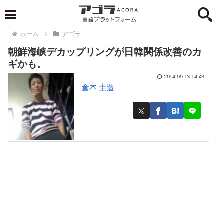
ホーム
アゴラ
朝鮮海峡デカップリングが日韓関係改善のカ
ギかも。
2014.09.13 14:43
倉本 圭造