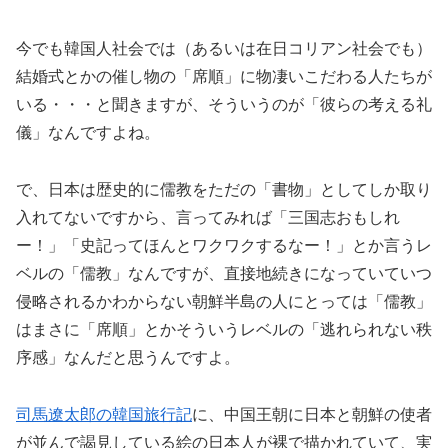
今でも韓国人社会では（あるいは在日コリアン社会でも）
結婚式とかの催し物の「席順」に物凄いこだわる人たちが
いる・・・と聞きますが、そういうのが「彼らの考える礼
儀」なんですよね。
で、日本は歴史的に儒教をただの「書物」としてしか取り
入れてないですから、言ってみれば「三国志おもしれ
ー！」「史記ってほんとワクワクするなー！」とか言うレ
ベルの「儒教」なんですが、直接地続きになっていていつ
侵略されるかわからない朝鮮半島の人にとっては「儒教」
はまさに「席順」とかそういうレベルの「逃れられない秩
序感」なんだと思うんですよ。
司馬遼太郎の韓国旅行記
に、中国王朝に日本と朝鮮の使者
が並んで謁見している絵の日本人が裸で描かれていて、実