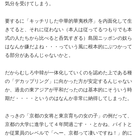
気分を受けてしまう。
要するに「キッチリした中華的華夷秩序」を内面化して生
きてると、それに従わない（本人は従ってるつもりでも本
式の人たちから比べると呑気すぎる）島国ニッポンの奴ら
はなんか嫌だよね・・・っていう風に根本的にぶつかって
る部分があるんじゃないかと。
だからむしろ中韓が一体化していくのを認めた上である種
の「デカップリング」に向かった方が安定するんじゃない
か、過去の東アジアが平和だったのは基本的にそういう時
期だ・・・・というのはなんか非常に納得してしまった。
さっきの「京都の女将と東京育ちの女の子」の例だって、
京都の大学に進学して４年間過ごす・・とかね、バイトと
か従業員のレベルで「へー、京都って凄いですね！」的に