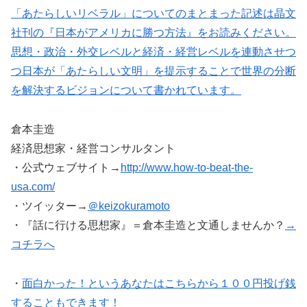
「あたらしいリベラル」についてのまとまった記述は晶文
社刊の『日本がアメリカに勝つ方法』をお読みください。
思想・政治・外交レベルと経済・経営レベルを連動させつ
つ日本が「あたらしい文明」を提示することで世界の分断
を解決するビジョンについて書かれています。
倉本圭造
経済思想家・経営コンサルタント
・公式ウェブサイト→
http://www.how-to-beat-the-
usa.com/
・ツイッター→
＠keizokuramoto
・『話に行ける思想家』＝倉本圭造と文通しませんか？
→
コチラへ
・
面白かった！というあなたはこちらから１００円投げ銭
することもできます！