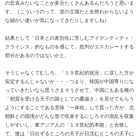
の悲哀みたいなことが多分たくさんあるんだろうと思いま
す。（こういうのって、逆の立場だと全然わからないよう
な細かい違いが気になってきたりしますしね）
結果として「日本との差別化に苦しむアイデンティティ・
クライシス」的なものを感じて、批判がエスカレートする
部分があるのではないかと。
そうじゃなくてむしろ、「１９世紀的状況」に戻した方が
安定するんじゃないか・・・つまり、韓国が中国寄りにな
っていきたいなら思うさまそうさせて、中国にもある種の
「朝貢を受ける天子の国としての鷹揚さ」を見せてもらう
ようにすることである意味「一体化」して貰った方が、北
朝鮮との国境がどんな形で収束するにしろその混乱を収集
しやすいし、東アジア人の「１９世紀的本能」と合致し
て、後は「日出ずるところの天子が日沈むところの天子に