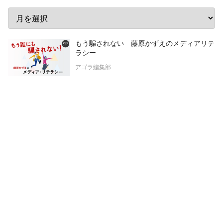
もう騙されない 藤原かずえのメディアリテ
ラシー
アゴラ編集部