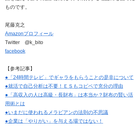
ものです。
尾藤克之
Amazonプロフィール
Twitter @k_bito
facebook
【参考記事】
●「24時間テレビ」でギャラをもらうことの是非について
●就活で自己分析は不要！ＥＳもコピペで充分の理由
●「高収入の人は高級・長財布」は本当か？財布の賢い活
用術とは
●いまだに使われるメラビアンの法則の不思議
●企業は「やりがい」を与える場ではない！