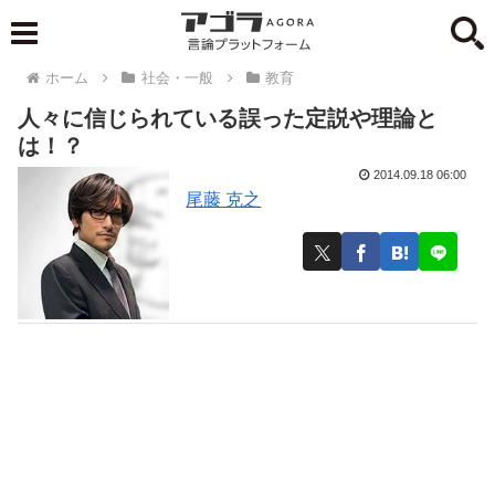
ホーム
社会・一般
教育
人々に信じられている誤った定説や理論と
は！？
2014.09.18 06:00
尾藤 克之