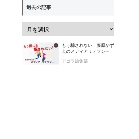
過去の記事
もう騙されない 藤原かず
えのメディアリテラシー
アゴラ編集部