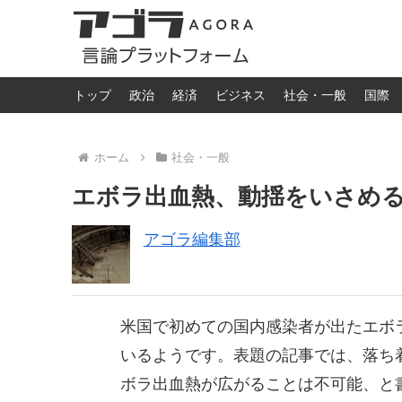
トップ
政治
経済
ビジネス
社会・一般
国際
ホーム
社会・一般
エボラ出血熱、動揺をいさめ
アゴラ編集部
米国で初めての国内感染者が出たエボ
いるようです。表題の記事では、落ち
ボラ出血熱が広がることは不可能、と