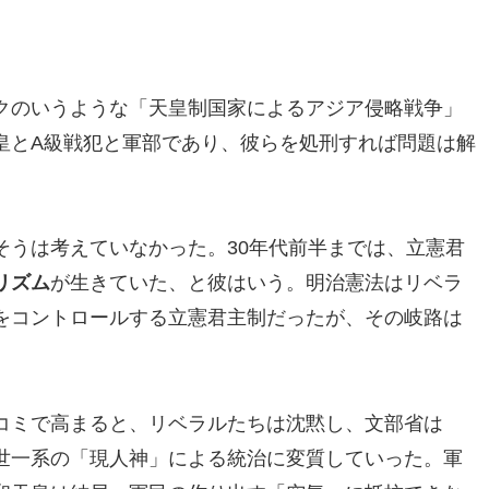
クのいうような「天皇制国家によるアジア侵略戦争」
皇とA級戦犯と軍部であり、彼らを処刑すれば問題は解
そうは考えていなかった。30年代前半までは、立憲君
リズム
が生きていた、と彼はいう。明治憲法はリベラ
をコントロールする立憲君主制だったが、その岐路は
コミで高まると、リベラルたちは沈黙し、文部省は
世一系の「現人神」による統治に変質していった。軍