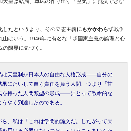
和天皇は結局、軍民の作り出す「空気」に抵抗できな
化したというより、その立憲主義
にもかかわらず
戦争
山はいう。1946年に有名な「超国家主義の論理と心
ムの限界に気づく。
私は天皇制が日本人の自由な人格形成――自分の
結果にたいして自ら責任を負う人間、つまり「甘
式を持った人間類型の形成――にとって致命的な
ようやく到達したのである。
がら、私は「これは学問的論文だ。したがって天
語を用いる必要はないのだ」ということをいくた