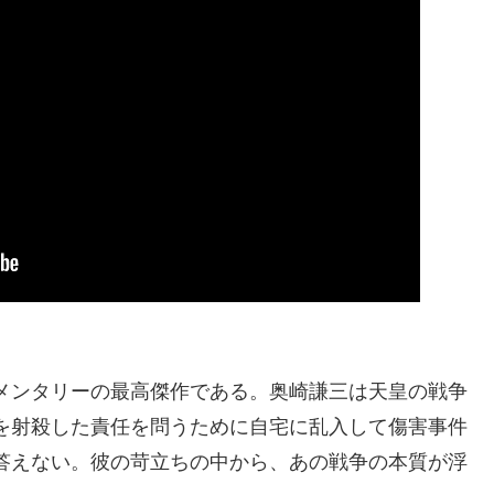
メンタリーの最高傑作である。奥崎謙三は天皇の戦争
を射殺した責任を問うために自宅に乱入して傷害事件
答えない。彼の苛立ちの中から、あの戦争の本質が浮