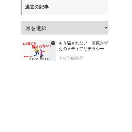
過去の記事
もう騙されない 藤原かず
えのメディアリテラシー
アゴラ編集部