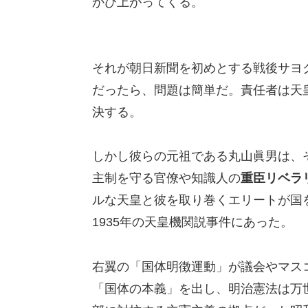
かび上がってくる。
それが朝日新聞を初めとする戦後サヨ
だったら、問題は簡単だ。責任者は天
決する。
しかし彼らの元祖である丸山眞男は、
主制を守る官僚や知識人の
重臣リベラ
ルな天皇と彼を取り巻くエリートが国
1935年の天皇機関説事件にあった。
右翼の「国体明徴運動」が議会やマス
「国体の本義」を出し、明治憲法は万