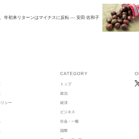
、年初来リターンはマイナスに反転 --- 安田 佐和子
U
CATEGORY
O
覧
トップ
覧
政治
ポリシー
経済
ビジネス
集
社会・一般
社
国際