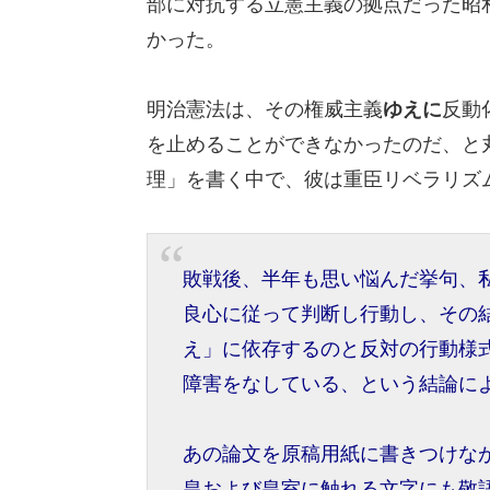
部に対抗する立憲主義の拠点だった昭
かった。
明治憲法は、その権威主義
ゆえに
反動
を止めることができなかったのだ、と丸
理」を書く中で、彼は重臣リベラリズ
敗戦後、半年も思い悩んだ挙句、
良心に従って判断し行動し、その
え」に依存するのと反対の行動様
障害をなしている、という結論に
あの論文を原稿用紙に書きつけな
皇および皇室に触れる文字にも敬