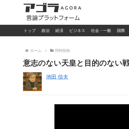
トップ
政治
経済
ビジネス
社会・一般
国際
ホーム
同時投稿
意志のない天皇と目的のない
池田 信夫