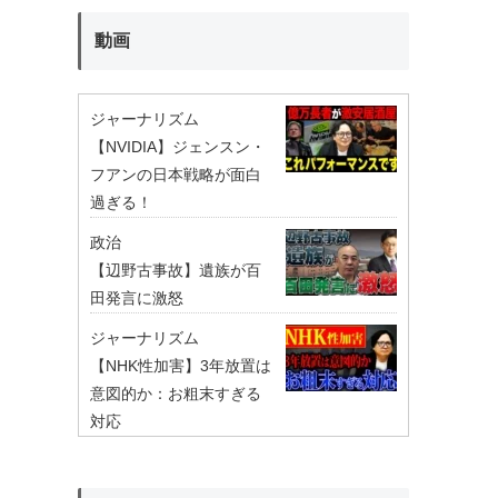
動画
ジャーナリズム
【NVIDIA】ジェンスン・
フアンの日本戦略が面白
過ぎる！
政治
【辺野古事故】遺族が百
田発言に激怒
ジャーナリズム
【NHK性加害】3年放置は
意図的か：お粗末すぎる
対応