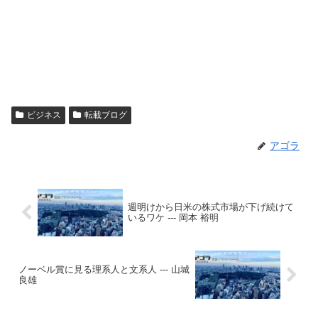
ビジネス
転載ブログ
アゴラ
週明けから日米の株式市場が下げ続けて
いるワケ --- 岡本 裕明
ノーベル賞に見る理系人と文系人 --- 山城
良雄