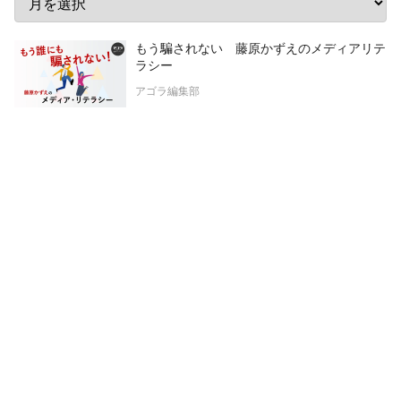
もう騙されない 藤原かずえのメディアリテ
ラシー
アゴラ編集部