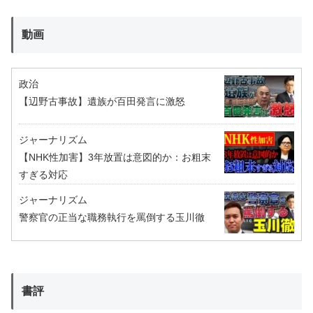
動画
政治
【辺野古事故】遺族が百田発言に激怒
ジャーナリズム
【NHK性加害】3年放置は意図的か：お粗末
すぎる対応
ジャーナリズム
警察官の正当な職務執行を罵倒する玉川徹
書評