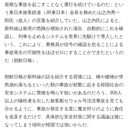
規模な事故を起こすことなく運行を続けているのだ」とい
う東日本旅客鉄道（JR東日本）会長を務めた山之内秀一
郎氏（故人）の言葉を紹介していた。山之内氏によると、
新幹線は衝突の危険が感知された場合、自動的にこれを確
認し、列車を止めるシステムを世界に先駆けて導入したと
いう。これにより、乗務員が信号の確認を怠ることによる
事故発生の可能性をほぼゼロにすることができたというの
だ（朝鮮日報）。
朝鮮日報が新幹線の話を紹介する背後には、橋や建物が突
然崩れ落ちるといった類の事故が頻繁に起きる韓国社会の
安全システムに警鐘を鳴らす狙いがあるのだろう。300人
以上の犠牲者を出した旅客船セウォル号沈没事故を見ても
分かるように、事故が発生する度に魔女狩りのように責任
を追及するだけで、具体的な安全対策に関する議論は後に
なってしまう傾向が韓国では強いからだ。