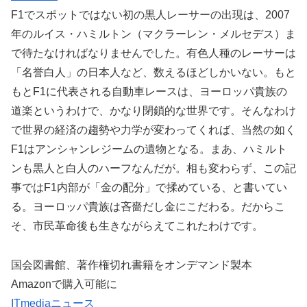
F1でスポットではない初の黒人レーサーの出現は、2007
年のルイス・ハミルトン（マクラーレン・メルセデス）ま
で待たなければなりませんでした。有色人種のレーサーは
「名誉白人」の日本人など、数えるほどしかいない。もと
もとF1に代表される自動車レースは、ヨーロッパ貴族の
道楽というわけで、かなり閉鎖的な世界です。そんなわけ
で世界の経済の趨勢や力学が変わってくれば、当然の如く
F1はアンシャンレジームの遺物となる。まあ、ハミルト
ンも黒人と白人のハーフなんだが。相も変わらず、この記
事ではF1内部が「金の配分」で揉めている、と書いてい
る。ヨーロッパ貴族は吝嗇だし金にこだわる。だからこ
そ、市民革命後も生きながらえてこれたわけです。
国会図書館、著作権切れ書籍をオンデマンド製本
Amazonで購入可能に
ITmediaニュース