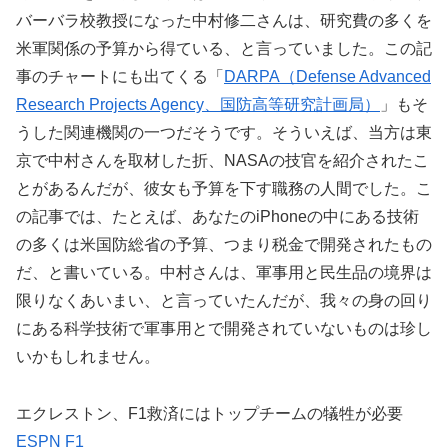
バーバラ校教授になった中村修二さんは、研究費の多くを
米軍関係の予算から得ている、と言っていました。この記
事のチャートにも出てくる「
DARPA（Defense Advanced
Research Projects Agency、国防高等研究計画局）
」もそ
うした関連機関の一つだそうです。そういえば、当方は東
京で中村さんを取材した折、NASAの技官を紹介されたこ
とがあるんだが、彼女も予算を下す職務の人間でした。こ
の記事では、たとえば、あなたのiPhoneの中にある技術
の多くは米国防総省の予算、つまり税金で開発されたもの
だ、と書いている。中村さんは、軍事用と民生品の境界は
限りなくあいまい、と言っていたんだが、我々の身の回り
にある科学技術で軍事用とで開発されていないものは珍し
いかもしれません。
エクレストン、F1救済にはトップチームの犠牲が必要
ESPN F1