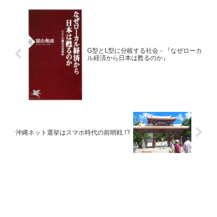
G型とL型に分岐する社会 - 『なぜローカ
ル経済から日本は甦るのか』
沖縄ネット選挙はスマホ時代の前哨戦 !?