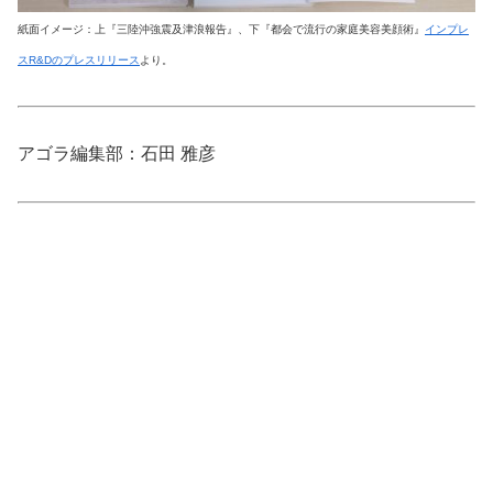
紙面イメージ：上『三陸沖強震及津浪報告』、下『都会で流行の家庭美容美顔術』
インプレ
スR&Dのプレスリリース
より。
アゴラ編集部：石田 雅彦