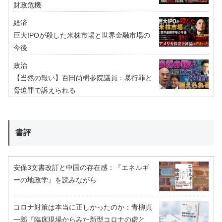
財政危機
経済
巨大IPOが殺した米株市場と世界金融市場の
今後
政治
【当然の報い】百田尚樹参院議員：暴行罪と
脅迫罪で訴えられる
書評
安保3文書改訂と中国の存在感：『エネルギ
ーの地政学』を読みながら
コロナ対策は本当に正しかったのか：青柳貞
一郎『臨床現場からみた新型コロナの虚と