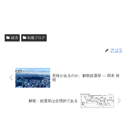
経済
転載ブログ
アゴラ
意味があるのか、解散総選挙 --- 岡本 裕
明
解散・総選挙は合理的である