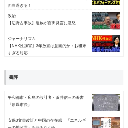
面白過ぎる！
政治
【辺野古事故】遺族が百田発言に激怒
ジャーナリズム
【NHK性加害】3年放置は意図的か：お粗末
すぎる対応
書評
平和都市・広島の設計者・浜井信三の著書
『原爆市長』
安保3文書改訂と中国の存在感：『エネルギ
ーの地政学』を読みながら