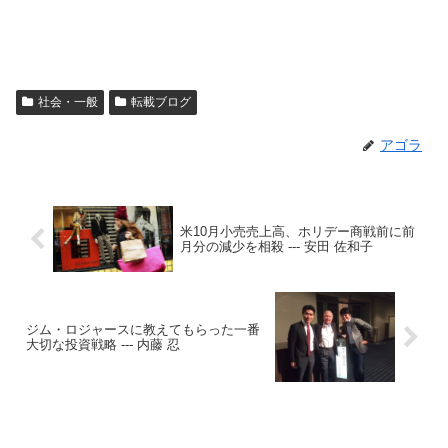
社会・一般
転載ブログ
アゴラ
米10月小売売上高、ホリデー商戦前に前
月分の減少を相殺 --- 安田 佐和子
ジム・ロジャースに教えてもらった一番
大切な投資戦略 --- 内藤 忍