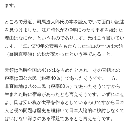
ます。
ところで最近、司馬遼太郎氏の本を読んでいて面白い記述
を見つけました。江戸時代が270年にわたり平和を続けた
理由はなにか、というものであります。氏はこう書いてい
ます。「江戸270年の安泰をもたらした理由の一つは天領
（幕府直轄領）の税が安かったという事である」と。
天領は当時全国の4分の1を占めたとされ、その直轄地の
税率は四公六民（税率40％）であったそうです。一方、
非直轄地は八公二民（税率80％）であったそうですから
生まれた時に宿命があったとも言えそうです。いずれにせ
よ、氏は安い税が太平を作るとしているわけですから日本
人と税の問題は歴史を紐解いて日本人論的に検討しなくて
はいけない深さのある課題であるとも言えそうです。