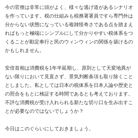
今の官僚は非常に頭がよく、様々な逃げ道があるシナリオ
を作っています。税の仕組みも税務署署員ですら専門外は
分からない状態になっている複雑怪奇さである点を踏まえ
ればもっと極端にシンプルにして分かりやすい税体系をつ
くることが勘定奉行と民のウィンウィンの関係を築けるの
かもしれません。
安倍首相は消費税を1年半延期し、原則として天変地異が
ない限りにおいて見直さず、景気判断条項も取り除くこと
としました。私としては日本の税体系を日本人論や歴史と
の照合をもとに検証する時間であるとも考えております。
不評な消費税が受け入れられる新たな切り口を生み出すこ
とが必要なのではないでしょうか？
今日はこのぐらいにしておきましょう。