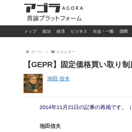
トップ
政治
経済
ビジネス
社会・一般
国際
ホーム
エネルギー
【GEPR】固定価格買い取り
池田 信夫
2014年11月21日の記事の再掲です。（
池田信夫