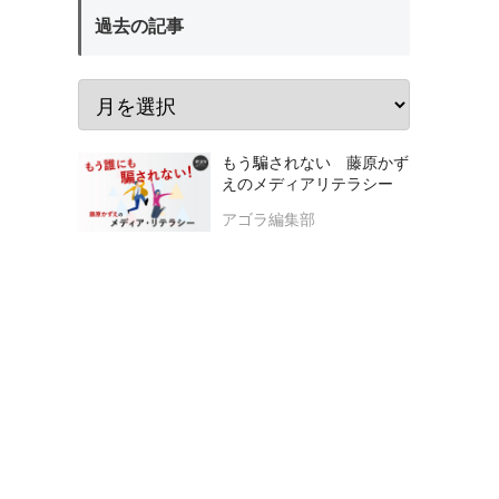
過去の記事
もう騙されない 藤原かず
えのメディアリテラシー
アゴラ編集部