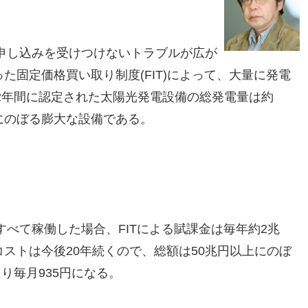
申し込みを受けつけないトラブルが広が
った固定価格買い取り制度(FIT)によって、大量に発電
2年間に認定された太陽光発電設備の総発電量は約
％にのぼる膨大な設備である。
べて稼働した場合、FITによる賦課金は毎年約2兆
コストは今後20年続くので、総額は50兆円以上にのぼ
り毎月935円になる。