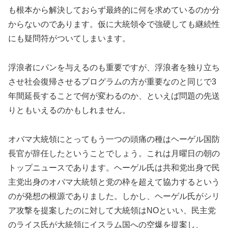
も根本から解決しておらず最終的に何を求めているのか分
からないのであります。仮に大統領令で強硬しても継続性
にも疑問符がついてしまいます。
浮浪者にパンを与えるのも重要ですが、浮浪者を独り立ち
させ社会復帰させるプログラムの方が重要なのと同じで3
年間延長することで何が変わるのか、といえば問題の先送
りともいえるのかもしれません。
オバマ大統領にとってもう一つの頭痛の種はヘーゲル国防
長官が辞任したということでしょう。これは月曜日の朝の
トップニュースであります。ヘーゲル氏は共和党出身で民
主党出身のオバマ大統領と党の枠を超えて協力するという
のが発想の根源でありました。しかし、ヘーゲル氏がシリ
ア攻撃を提案したのに対して大統領はNOといい、民主党
のライス氏が大統領にイスラム国への空爆を提案し、