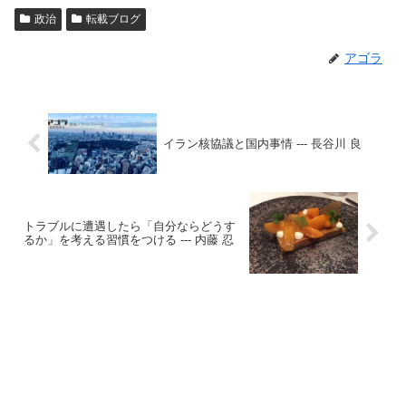
政治
転載ブログ
アゴラ
イラン核協議と国内事情 --- 長谷川 良
トラブルに遭遇したら「自分ならどうす
るか」を考える習慣をつける --- 内藤 忍