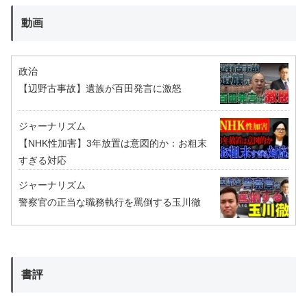
動画
政治
【辺野古事故】遺族が百田発言に激怒
ジャーナリズム
【NHK性加害】3年放置は意図的か：お粗末
すぎる対応
ジャーナリズム
警察官の正当な職務執行を罵倒する玉川徹
書評