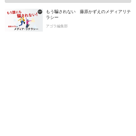
もう騙されない 藤原かずえのメディアリテ
ラシー
アゴラ編集部