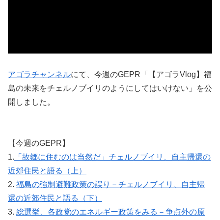
アゴラチャンネル
にて、今週のGEPR「【アゴラVlog】福
島の未来をチェルノブイリのようにしてはいけない」を公
開しました。
【今週のGEPR】
1.
「故郷に住むのは当然だ」チェルノブイリ、自主帰還の
近郊住民と語る（上）
2.
福島の強制避難政策の誤り－チェルノブイリ、自主帰
還の近郊住民と語る（下）
3.
総選挙、各政党のエネルギー政策をみる－争点外の原