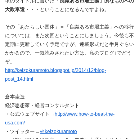
項のタイトルに書いた
「良識ある市場主義」的なものへの
大政奉還
・・・ということになるんですよね。
その「あたらしい国体」＝「良識ある市場主義」への移行
については、また次回ということにしましょう。今後も不
定期に更新していく予定ですが、連載形式だと半月ぐらい
かかるので、一気読みされたい方は、私のブログ↓でどう
ぞ。
http://keizokuramoto.blogspot.jp/2014/12/blog-
post_14.html
倉本圭造
経済思想家・経営コンサルタント
・公式ウェブサイト→
http://www.how-to-beat-the-
usa.com/
・ツイッター→
＠keizokuramoto