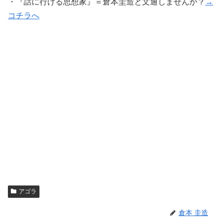
・『話に行ける思想家』＝倉本圭造と文通しませんか？
→
コチラへ
アゴラ
倉本 圭造