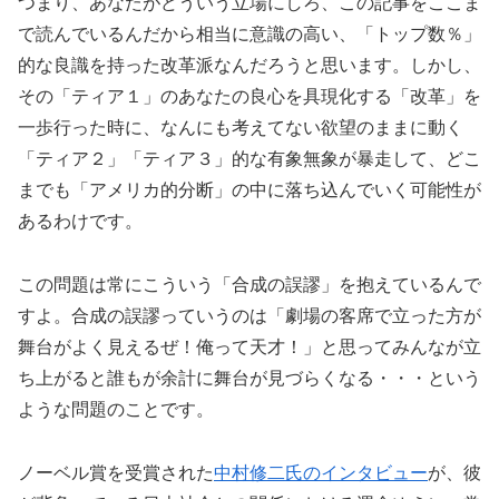
つまり、あなたがどういう立場にしろ、この記事をここま
で読んでいるんだから相当に意識の高い、「トップ数％」
的な良識を持った改革派なんだろうと思います。しかし、
その「ティア１」のあなたの良心を具現化する「改革」を
一歩行った時に、なんにも考えてない欲望のままに動く
「ティア２」「ティア３」的な有象無象が暴走して、どこ
までも「アメリカ的分断」の中に落ち込んでいく可能性が
あるわけです。
この問題は常にこういう「合成の誤謬」を抱えているんで
すよ。合成の誤謬っていうのは「劇場の客席で立った方が
舞台がよく見えるぜ！俺って天才！」と思ってみんなが立
ち上がると誰もが余計に舞台が見づらくなる・・・という
ような問題のことです。
ノーベル賞を受賞された
中村修二氏のインタビュー
が、彼