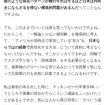
彼のような発言パターンが横行すればするほど日本は内向
きにならざるを得ない構造的問題があるんだ
ってことなん
ですよね。
でも、このままでいいとは誰も思ってないわけですよね。
だからこそ、「一般論じゃない個別解」を徹底的に考え
て、「アメリカが現時点で実現している”良さ”を、
日本な
らではの経路で
具現化する方法」について真剣に考えなく
ちゃいけないんですね。そこがシッカリできれば、内輪で
グズグズ守り合って「国体護持」をする必要がなくなるん
で、成果物のグローバルな売り込みだって当然乗り気にな
って広範囲の力を自然に結集できるようになるわけです。
私は最初の本を出した時に、マッキンゼーの卒業生MLっ
てところで著書の宣伝がてらこういう議論をふっかけたこ
とがあるんですが、色んな人から異口同音に「そういう議