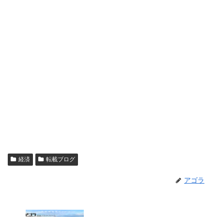
経済
転載ブログ
アゴラ