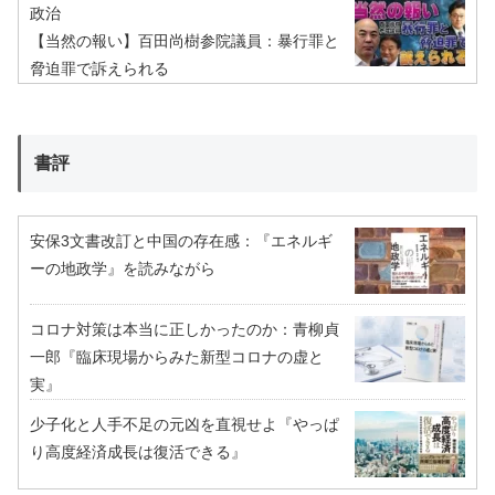
政治
【当然の報い】百田尚樹参院議員：暴行罪と
脅迫罪で訴えられる
書評
安保3文書改訂と中国の存在感：『エネルギ
ーの地政学』を読みながら
コロナ対策は本当に正しかったのか：青柳貞
一郎『臨床現場からみた新型コロナの虚と
実』
少子化と人手不足の元凶を直視せよ『やっぱ
り高度経済成長は復活できる』