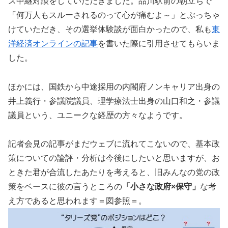
ス中継対談をしていただきました。品川駅前の朝立ちで
「何万人もスルーされるのって心が痛むよ～」とぶっちゃ
けていただき、その選挙体験談が面白かったので、私も
東
洋経済オンラインの記事
を書いた際に引用させてもらいま
した。
ほかには、国鉄から中途採用の内閣府ノンキャリア出身の
井上義行・参議院議員、理学療法士出身の山口和之・参議
議員という、ユニークな経歴の方々なようです。
記者会見の記事がまだウェブに流れてこないので、基本政
策についての論評・分析は今後にしたいと思いますが、お
ときた君が合流したあたりを考えると、旧みんなの党の政
策をベースに彼の言うところの
「小さな政府×保守」
な考
え方であると思われます＝図参照＝。