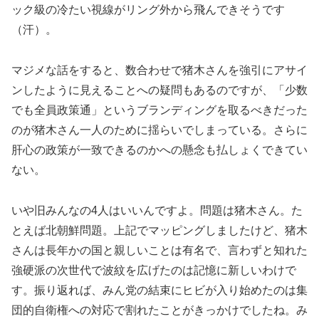
ック級の冷たい視線がリング外から飛んできそうです
（汗）。
マジメな話をすると、数合わせで猪木さんを強引にアサイ
ンしたように見えることへの疑問もあるのですが、「少数
でも全員政策通」というブランディングを取るべきだった
のが猪木さん一人のために揺らいでしまっている。さらに
肝心の政策が一致できるのかへの懸念も払しょくできてい
ない。
いや旧みんなの4人はいいんですよ。問題は猪木さん。た
とえば北朝鮮問題。上記でマッピングしましたけど、猪木
さんは長年かの国と親しいことは有名で、言わずと知れた
強硬派の次世代で波紋を広げたのは記憶に新しいわけで
す。振り返れば、みん党の結束にヒビが入り始めたのは集
団的自衛権への対応で割れたことがきっかけでしたね。み