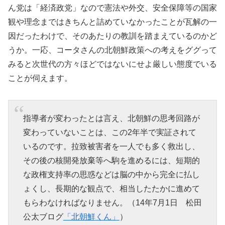
ん党は「経済政党」なので憲法や外交、安全保障等の国家
観や理念まではきちんと詰めていなかったことが瓦解の一
因だったわけで、そのあたりの教訓を踏まえているのかど
うか。一応、コータさんの北朝鮮政策への考えをググって
みると次世代の方々ほどではないにせよ厳しい態度でいる
ことが伺えます。
指導者が変わったとは言え、北朝鮮の思考回路が
変わっていないことは、この2年半で実証されて
いるのです。拉致被害者を一人でも多く救出し、
その後の核開発放棄等へ駒を進めるには、短期的
な政権支持率の思惑などは脳の中から完全に払し
ょくし、長期的な観点で、相当したたかに進めて
もらわなければなりません。（14年7月1日 松田
公太ブログ
「北朝鮮くん」
）