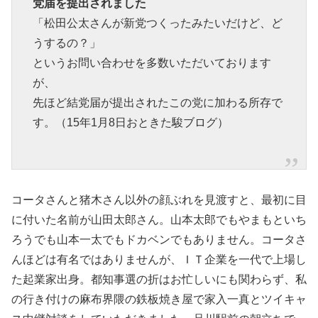
党届を提出されました
「松田公太さんが新党つくったみたいだけど、ど
うするの？」
というお問い合わせを多数いただいております
が、
先ほど結党届が提出されたこの党に加わる所存で
す。（15年1月8日おときた駿ブログ）
コータさんと猪木さん以外の顔ぶれを見渡すと、最初に目
に付いた名前が山田太郎さん。山本太郎でもやまもといち
ろうでも山本一太でもドカベンでもありません。コータさ
んほどは有名ではありませんが、ＩＴ企業を一代で上場し
た起業家出身。都知事選の折はお忙しいにも関わらず、私
の行き付けの麻布界隈の鉄板焼き屋で家入一真とツイキャ