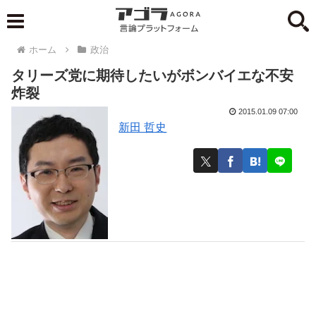
ホーム
政治
タリーズ党に期待したいがボンバイエな不安
炸裂
2015.01.09 07:00
新田 哲史