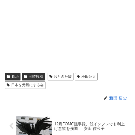
政治
同時投稿
おときた駿
松田公太
日本を元気にする会
新田 哲史
12月FOMC議事録、低インフレでも利上
げ意欲を強調 --- 安田 佐和子