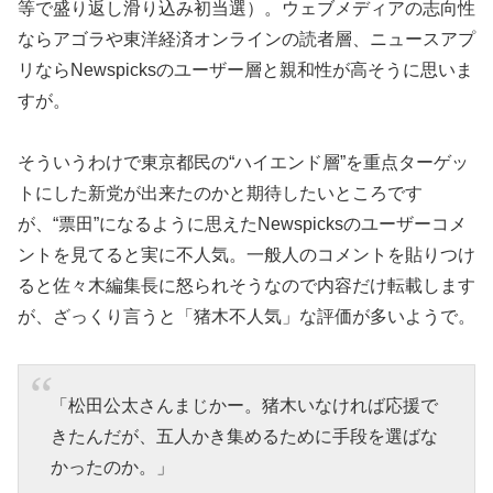
等で盛り返し滑り込み初当選）。ウェブメディアの志向性
ならアゴラや東洋経済オンラインの読者層、ニュースアプ
リならNewspicksのユーザー層と親和性が高そうに思いま
すが。
そういうわけで東京都民の“ハイエンド層”を重点ターゲッ
トにした新党が出来たのかと期待したいところです
が、“票田”になるように思えたNewspicksのユーザーコメ
ントを見てると実に不人気。一般人のコメントを貼りつけ
ると佐々木編集長に怒られそうなので内容だけ転載します
が、ざっくり言うと「猪木不人気」な評価が多いようで。
「松田公太さんまじかー。猪木いなければ応援で
きたんだが、五人かき集めるために手段を選ばな
かったのか。」