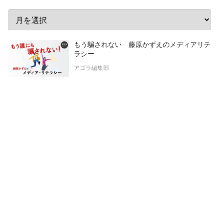
もう騙されない 藤原かずえのメディアリテ
ラシー
アゴラ編集部