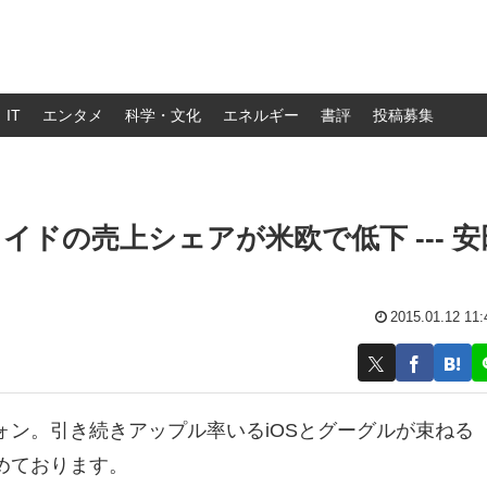
IT
エンタメ
科学・文化
エネルギー
書評
投稿募集
ロイドの売上シェアが米欧で低下 --- 安
2015.01.12 11:
ン。引き続きアップル率いるiOSとグーグルが束ねる
めております。