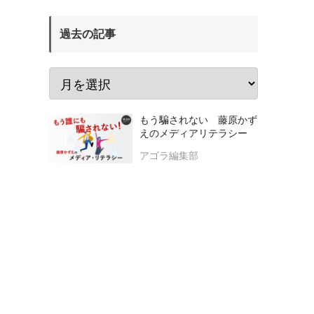
過去の記事
もう騙されない 藤原かず
えのメディアリテラシー
アゴラ編集部