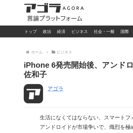
トップ
政治
経済
ビジネス
社会・一般
国際
ホーム
ビジネス
iPhone 6発売開始後、アンド
佐和子
アゴラ
生活になくてはならない、スマートフォ
アンドロイドが市場争いで、熾烈を極