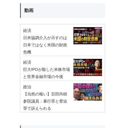
動画
経済
日米協調介入が示すのは
日本ではなく米国の財政
危機
経済
巨大IPOが殺した米株市場
と世界金融市場の今後
政治
【当然の報い】百田尚樹
参院議員：暴行罪と脅迫
罪で訴えられる