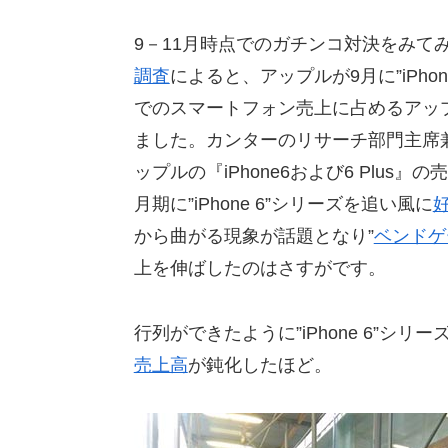
9－11月時点でのガチンコ対決をみて
調査
によると、アップルが9月に”iPhone 
でのスマートフォン売上に占めるアップル
ました。カンターのリサーチ部門主席
ップルの『iPhone6および6 Plu
月期に”iPhone 6”シリーズを追い風に
から曲がる現象が話題となり”
ベンドゲ
上を伸ばしたのはさすがです。
行列ができたように”iPhone 6”シ
売上高
が鈍化したほど。