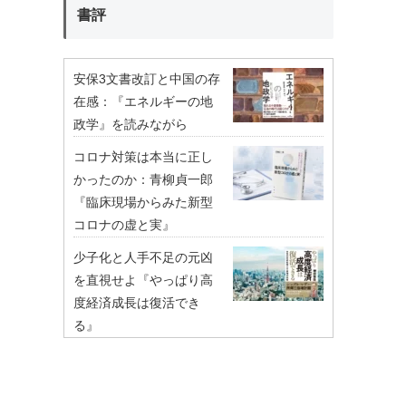
書評
安保3文書改訂と中国の存
在感：『エネルギーの地
政学』を読みながら
コロナ対策は本当に正し
かったのか：青柳貞一郎
『臨床現場からみた新型
コロナの虚と実』
少子化と人手不足の元凶
を直視せよ『やっぱり高
度経済成長は復活でき
る』