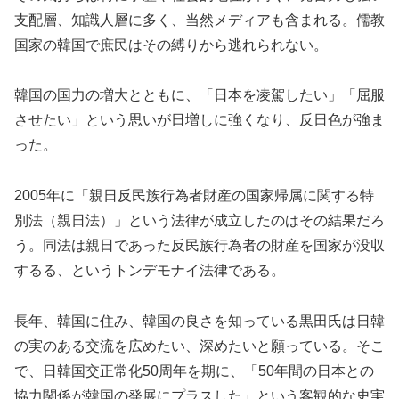
支配層、知識人層に多く、当然メディアも含まれる。儒教
国家の韓国で庶民はその縛りから逃れられない。
韓国の国力の増大とともに、「日本を凌駕したい」「屈服
させたい」という思いが日増しに強くなり、反日色が強ま
った。
2005年に「親日反民族行為者財産の国家帰属に関する特
別法（親日法）」という法律が成立したのはその結果だろ
う。同法は親日であった反民族行為者の財産を国家が没収
するる、というトンデモナイ法律である。
長年、韓国に住み、韓国の良さを知っている黒田氏は日韓
の実のある交流を広めたい、深めたいと願っている。そこ
で、日韓国交正常化50周年を期に、「50年間の日本との
協力関係が韓国の発展にプラスした」という客観的な史実