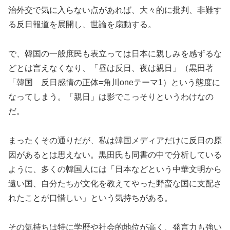
治外交で気に入らない点があれば、大々的に批判、非難す
る反日報道を展開し、世論を扇動する。
で、韓国の一般庶民も表立っては日本に親しみを感ずるな
どとは言えなくなり、「昼は反日、夜は親日」（黒田著
「韓国 反日感情の正体=角川oneテーマ1）という態度に
なってしまう。「親日」は影でこっそりというわけなの
だ。
まったくその通りだが、私は韓国メディアだけに反日の原
因があるとは思えない。黒田氏も同書の中で分析している
ように、多くの韓国人には「日本などという中華文明から
遠い国、自分たちが文化を教えてやった野蛮な国に支配さ
れたことが口惜しい」という気持ちがある。
その気持ちは特に学歴や社会的地位が高く、発言力も強い