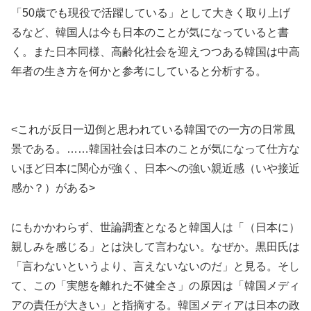
「50歳でも現役で活躍している」として大きく取り上げ
るなど、韓国人は今も日本のことが気になっていると書
く。また日本同様、高齢化社会を迎えつつある韓国は中高
年者の生き方を何かと参考にしていると分析する。
<これが反日一辺倒と思われている韓国での一方の日常風
景である。……韓国社会は日本のことが気になって仕方な
いほど日本に関心が強く、日本への強い親近感（いや接近
感か？）がある>
にもかかわらず、世論調査となると韓国人は「（日本に）
親しみを感じる」とは決して言わない。なぜか。黒田氏は
「言わないというより、言えないないのだ」と見る。そし
て、この「実態を離れた不健全さ」の原因は「韓国メディ
アの責任が大きい」と指摘する。韓国メディアは日本の政