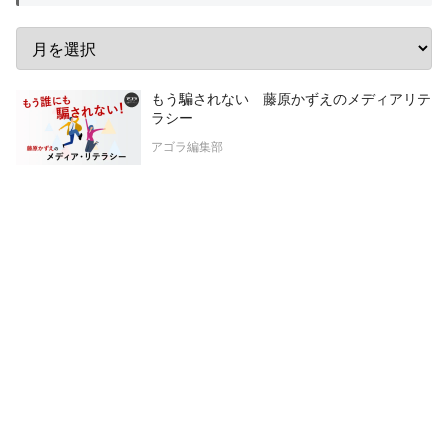
もう騙されない 藤原かずえのメディアリテ
ラシー
アゴラ編集部