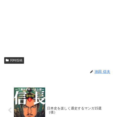
同時投稿
池田 信夫
日本史を楽しく通史するマンガ15選
（後）