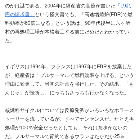
のかは謎である。2004年に経産省の官僚が書いた
「19兆
円の請求書」
という怪文書でも、「高速増殖炉(FBR)で燃
料効率が60倍になる」という話は、90年代後半に六ヶ所
村の再処理工場が本格着工する前にだめだとわかってい
た。
イギリスは1994年、フランスは1997年にFBRを放棄した
が、経産省は「プルサーマルで燃料効率を上げる」という
理由に変更して、当初の計画を強行した。その結果、「も
んじゅ」が挫折し、にっちもさっちも行かなくなった。
核燃料サイクルについては反原発派がいろいろなホラース
トーリーを流しているが、すべてナンセンスだ。たとえ再
処理が100％安全だったとしても、それは意味がないの
だ。プルサーマルで節約できるウランはたかだか25％