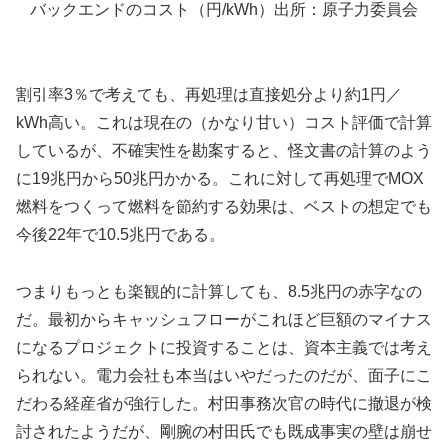
バックエンドのコスト（円/kWh）出所：原子力委員会
割引率3％で考えても、再処理は直接処分より約1円／
kWh高い。これは現在の（かなり甘い）コスト評価で計算
しているが、不確実性を勘案すると、怪文書の計算のよう
に19兆円から50兆円かかる。これに対して再処理でMOX
燃料をつくって燃料を節約する効果は、ベストの想定でも
今後22年で10.5兆円である。
つまりもっとも楽観的に計算しても、8.5兆円の赤字なの
だ。最初からキャッシュフローがこれほど巨額のマイナス
になるプロジェクトに投資することは、資本主義では考え
られない。電力会社も本当はいやだったのだが、面子にこ
だわる経産省が強行した。村田事務次官の時代に撤退が検
討されたようだが、剛腕の村田氏でも既成事実の壁は崩せ