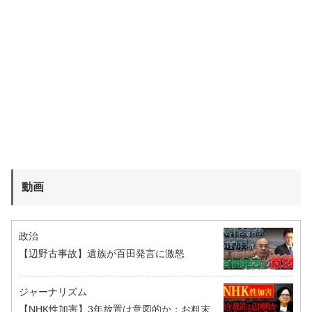
動画
政治
【辺野古事故】遺族が百田発言に激怒
ジャーナリズム
【NHK性加害】3年放置は意図的か：お粗末