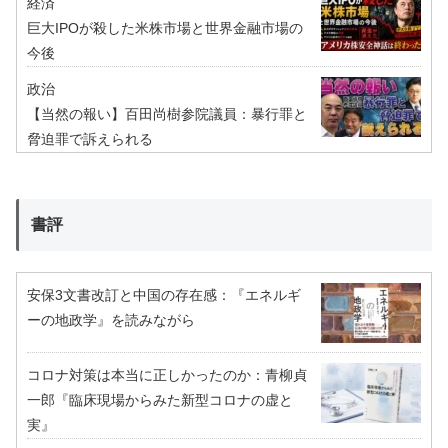
経済
巨大IPOが殺した米株市場と世界金融市場の
今後
政治
【当然の報い】百田尚樹参院議員：暴行罪と
脅迫罪で訴えられる
書評
安保3文書改訂と中国の存在感：『エネルギ
ーの地政学』を読みながら
コロナ対策は本当に正しかったのか：青柳貞
一郎『臨床現場からみた新型コロナの虚と
実』