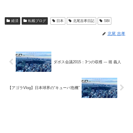
経済
転載ブログ
日本
北尾吉孝日記
SBI
北尾 吉孝
ダボス会議2015：3つの収穫 --- 堀 義人
【アゴラVlog】日本球界の“キューバ危機”