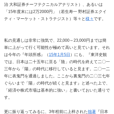
治 大和証券チーフテクニカルアナリスト）、あるいは
「15年度末には2万2000円」（若生寿一 野村証券エクイ
ティ・マーケット・ストラテジスト）等々と
様々
です。
私の見通しは非常に強気で、22,000～23,000円までは簡
単に上がって行く可能性が極めて高いと見ています。それ
は今年の『年頭所感』（
15年1月5日
）にも、『東洋史観
では、日本は二十五年に亘る「陰」の時代を終えて二〇一
三年から「陽」の時代に移行していると見ます。二〇一二
年に表鬼門を通過しました。ここから裏鬼門の二〇三七年
ぐらいまで「陽」の時代が続くと見ます』と述べた上で、
「経済や株式市場は基本的に強い」と書いておいた通りで
す。
更に振り返ってみるに、3年程前に上梓された
拙著
『日本