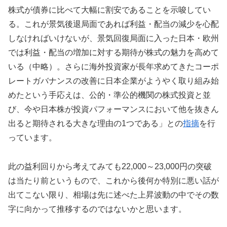
株式が債券に比べて大幅に割安であることを示唆してい
る。これが景気後退局面であれば利益・配当の減少を心配
しなければいけないが、景気回復局面に入った日本・欧州
では利益・配当の増加に対する期待が株式の魅力を高めて
いる（中略）。さらに海外投資家が長年求めてきたコーポ
レートガバナンスの改善に日本企業がようやく取り組み始
めたという手応えは、公的・準公的機関の株式投資と並
び、今や日本株が投資パフォーマンスにおいて他を抜きん
出ると期待される大きな理由の1つである」との
指摘
を行
っています。
此の益利回りから考えてみても22,000～23,000円の突破
は当たり前というもので、これから後何か特別に悪い話が
出てこない限り、相場は先に述べた上昇波動の中でその数
字に向かって推移するのではないかと思います。