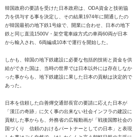
韓国政府の要請を受けた日本政府は、ODA資金と技術協
力を供与する事を決定し、その結果1974年に開通したの
が韓国最初の地下鉄1号線で、開業に合わせ、日本の地下
鉄と同じ直流1500V・架空電車線方式の車両60両が日本
から輸入され、6両編成10本で運行を開始した。
しかも、韓国の地下鉄建設に必要な包括的技術と資金を供
給ができた国は、当時の世界では日本以外には存在しなか
った事からも、地下鉄建設に果した日本の貢献は決定的で
あった。
日本を信頼した白善燁交通部長官の要請に応えた日本が
「漢江の奇跡」に欠く事の出来ない社会インフラの建設に
貢献した事からも、外務省の広報動画が「戦後国際社会の
国づくり 信頼のおけるパートナーとしての日本」と表現