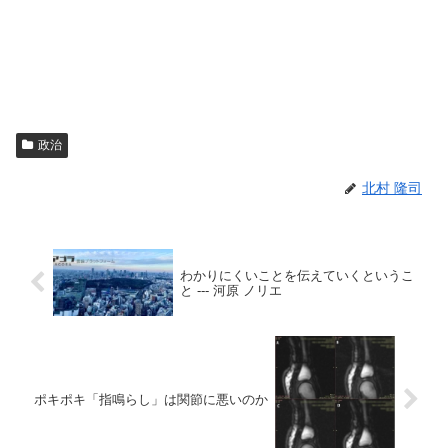
政治
北村 隆司
わかりにくいことを伝えていくというこ
と --- 河原 ノリエ
ポキポキ「指鳴らし」は関節に悪いのか