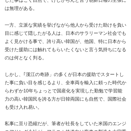
した事はごく自然で、けしからんと言う朝鮮日報の主張に
は無理がある。
一方、立派な実績を挙げながら他人から受けた助けを負い
目に感じて隠したがる人は、日本のサラリーマン社会でも
よく見かける事で、誇り高い韓国が、他国、特に日本から
受けた援助には触れてもらいたくないと言う気持ちになる
のは何となく判る。
しかし、｢漢江の奇跡」の多くが日本の援助でスタートし
た事に負い目を感じるより、全車両を輸入に頼った時代か
らわずか10年ちょっとで国産化を実現した勤勉で学習能
力の高い韓国民を誇る方が日韓両国にも自然で、国際社会
も受け入れ易い。
私事に亘り恐縮だが、筆者が社長をしていた米国のエンジ