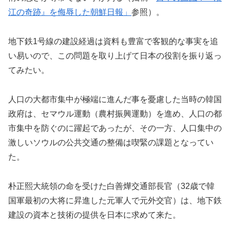
江の奇跡』を侮辱した朝鮮日報」
参照）。
地下鉄1号線の建設経過は資料も豊富で客観的な事実を追
い易いので、この問題を取り上げて日本の役割を振り返っ
てみたい。
人口の大都市集中が極端に進んだ事を憂慮した当時の韓国
政府は、セマウル運動（農村振興運動）を進め、人口の都
市集中を防ぐのに躍起であったが、その一方、人口集中の
激しいソウルの公共交通の整備は喫緊の課題となってい
た。
朴正熙大統領の命を受けた白善燁交通部長官（32歳で韓
国軍最初の大将に昇進した元軍人で元外交官）は、地下鉄
建設の資本と技術の提供を日本に求めて来た。