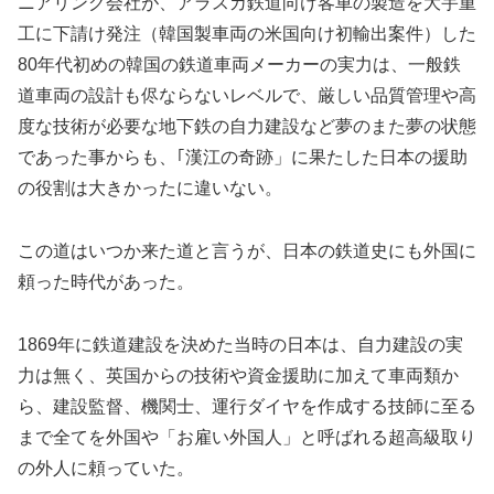
ニアリング会社が、アラスカ鉄道向け客車の製造を大宇重
工に下請け発注（韓国製車両の米国向け初輸出案件）した
80年代初めの韓国の鉄道車両メーカーの実力は、一般鉄
道車両の設計も侭ならないレベルで、厳しい品質管理や高
度な技術が必要な地下鉄の自力建設など夢のまた夢の状態
であった事からも、｢漢江の奇跡」に果たした日本の援助
の役割は大きかったに違いない。
この道はいつか来た道と言うが、日本の鉄道史にも外国に
頼った時代があった。
1869年に鉄道建設を決めた当時の日本は、自力建設の実
力は無く、英国からの技術や資金援助に加えて車両類か
ら、建設監督、機関士、運行ダイヤを作成する技師に至る
まで全てを外国や「お雇い外国人」と呼ばれる超高級取り
の外人に頼っていた。