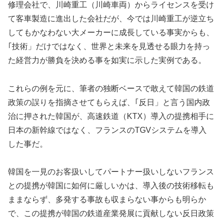
修理会社で、川崎重工（川崎車両）からライセンスを受け
て客車製造に進出した会社だが、今では川崎重工が逆立ち
してもかなわない大メーカーに成長している事実からも、
｢技術」だけではなく、世界と未来を見透せる眼力を持っ
た経営力が勝負を決める事を如実に示した実例である。
これらの例を元に、筆者の独断ベースで敢えて韓国の鉄道
政策の誤りを指摘させてもらえば、｢反日」と言う国内政
治に押された韓国が、高速鉄道（KTX）導入の提携相手に
日本の新幹線ではなく、フランスのTGVシステムを導入
した事だ。
韓国を一見のお客扱いしてパートナー扱いしないフランス
との提携が韓国に如何に厳しいかは、導入後の技術移転も
ままならず、多発する事故も収まらない事からも明らか
で、この提携が韓国の鉄道産業発展に貢献しない反日政策