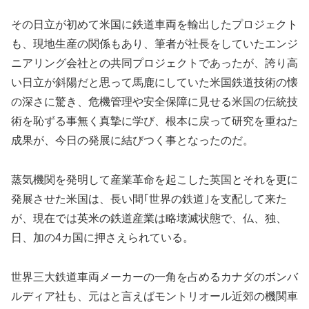
その日立が初めて米国に鉄道車両を輸出したプロジェクト
も、現地生産の関係もあり、筆者が社長をしていたエンジ
ニアリング会社との共同プロジェクトであったが、誇り高
い日立が斜陽だと思って馬鹿にしていた米国鉄道技術の懐
の深さに驚き、危機管理や安全保障に見せる米国の伝統技
術を恥ずる事無く真摯に学び、根本に戻って研究を重ねた
成果が、今日の発展に結びつく事となったのだ。
蒸気機関を発明して産業革命を起こした英国とそれを更に
発展させた米国は、長い間｢世界の鉄道｣を支配して来た
が、現在では英米の鉄道産業は略壊滅状態で、仏、独、
日、加の4カ国に押さえられている。
世界三大鉄道車両メーカーの一角を占めるカナダのボンバ
ルディア社も、元はと言えばモントリオール近郊の機関車