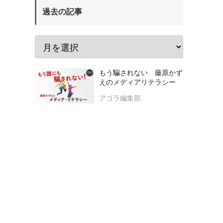
過去の記事
もう騙されない 藤原かず
えのメディアリテラシー
アゴラ編集部