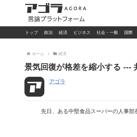
トップ
政治
経済
ビジネス
社会・一般
国際
ホーム
経済
景気回復が格差を縮小する --- 
アゴラ
先日、ある中堅食品スーパーの人事部