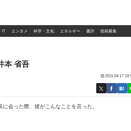
IT
エンタメ
科学・文化
エネルギー
書評
投稿募集
井本 省吾
2015.04.17 19:
長に会った際、彼がこんなことを言った。