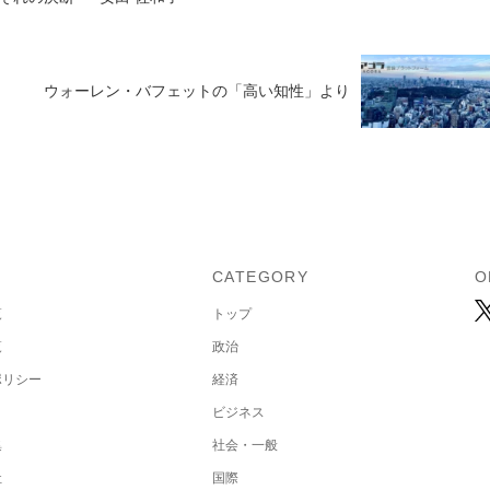
ウォーレン・バフェットの「高い知性」より
U
CATEGORY
O
覧
トップ
覧
政治
ポリシー
経済
ビジネス
集
社会・一般
社
国際