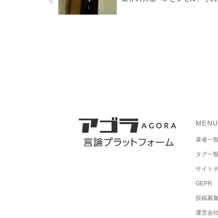
MEN
著者一
タグ一
サイト
GEPR
投稿募
運営会