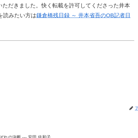
せていただきました。快く転載を許可してくださった井本
を読みたい方は
鎌倉橋残日録 ～ 井本省吾のOB記者日
の決断 --- 安田 佐和子