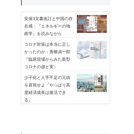
安保3文書改訂と中国の存
在感：『エネルギーの地
政学』を読みながら
コロナ対策は本当に正し
かったのか：青柳貞一郎
『臨床現場からみた新型
コロナの虚と実』
少子化と人手不足の元凶
を直視せよ『やっぱり高
度経済成長は復活でき
る』