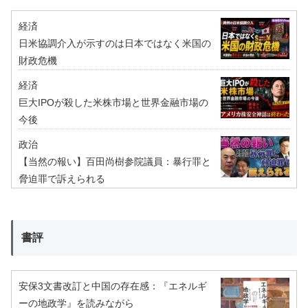
経済
日米協調介入が示すのは日本ではなく米国の
財政危機
経済
巨大IPOが殺した米株市場と世界金融市場の
今後
政治
【当然の報い】百田尚樹参院議員：暴行罪と
脅迫罪で訴えられる
書評
安保3文書改訂と中国の存在感：『エネルギ
ーの地政学』を読みながら