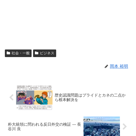
社会・一般
ビジネス
岡本 裕明
歴史認識問題はプライドとカネの二点か
ら根本解決を
朴大統領に問われる反日外交の検証 --- 長
谷川 良